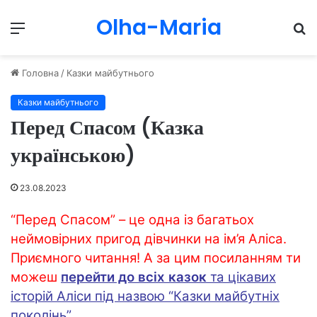
Olha-Maria
Menu
П
Головна
/
Казки майбутнього
Казки майбутнього
Перед Спасом (Казка
українською)
23.08.2023
“Перед Спасом” – це одна із багатьох
неймовірних пригод дівчинки на ім’я Аліса.
Приємного читання! А за цим посиланням ти
можеш
перейти до всіх казок
та цікавих
історій Аліси під назвою “Казки майбутніх
поколінь”