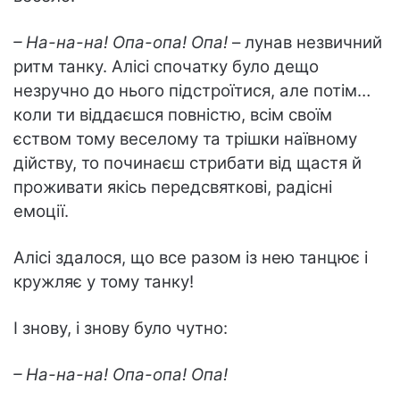
– На-на-на! Опа-опа! Опа!
– лунав незвичний
ритм танку. Алісі спочатку було дещо
незручно до нього підстроїтися, але потім…
коли ти віддаєшся повністю, всім своїм
єством тому веселому та трішки наївному
дійству, то починаєш стрибати від щастя й
проживати якісь передсвяткові, радісні
емоції.
Алісі здалося, що все разом із нею танцює і
кружляє у тому танку!
І знову, і знову було чутно:
– На-на-на! Опа-опа! Опа!