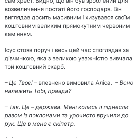
сам хрест. Видно, що він був зроблений для
возвеличення постаті його господаря. Він
виглядав досить масивним і хизувався своїм
коштовним великим прямокутним червоним
камінням.
Ісус стояв поруч і весь цей час споглядав за
дівчинкою, яка з великою уважністю вивчала
той коштовний скарб.
– Це Твоє!
– впевнено вимовила Аліса.
– Воно
належить Тобі, правда?
– Так. Це – держава. Мені колись її піднесли
разом із поклонами та урочисто вручили до
рук. Ще в мене є скіпетр.