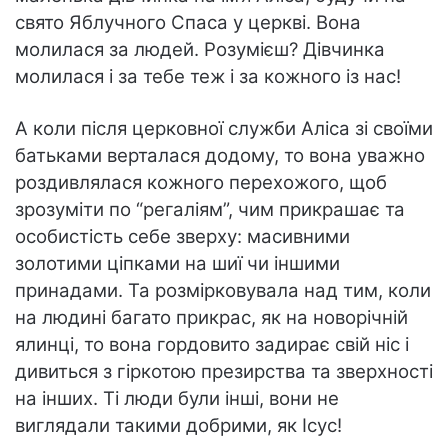
свято Яблучного Спаса у церкві. Вона
молилася за людей. Розумієш? Дівчинка
молилася і за тебе теж і за кожного із нас!
А коли після церковної служби Аліса зі своїми
батьками верталася додому, то вона уважно
роздивлялася кожного перехожого, щоб
зрозуміти по “регаліям”, чим прикрашає та
особистість себе зверху: масивними
золотими ціпками на шиї чи іншими
принадами. Та розмірковувала над тим, коли
на людині багато прикрас, як на новорічній
ялинці, то вона гордовито задирає свій ніс і
дивиться з гіркотою презирства та зверхності
на інших. Ті люди були інші, вони не
виглядали такими добрими, як Ісус!