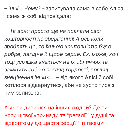
– Інші… Чому?
– запитувала сама в себе Аліса
і сама ж собі відповідала:
– Та вони просто ще не поклали свої
коштовності на зберігання! А ось коли
зроблять це, то їхньою коштовністю буде
добре, лагідне й щире серце. Ех, може, хоч
тоді усмішка з’явиться на їх обличчях та
замінить собою погляд гордості, погляд
знецінення інших…
– від якого Алісі й собі
хотілося відвернутися, аби не зустрітися з
ним зблизька.
А як ти дивишся на інших людей? Де ти
носиш свої ∗принади та “регалії”: у душі та
відкритому до щастя серці? Чи твоїми