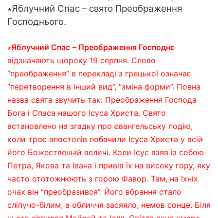
∗Яблучний Спас – свято Преображення
Господнього.
∗Яблучний Спас
– Преображення Господнє
відзначають щороку 19 серпня. Слово
“преображення” в перекладі з грецької означає
“перетворення в інший вид”, “зміна форми”. Повна
назва свята звучить так: Преображення Господа
Бога і Спаса нашого Ісуса Христа. Свято
встановлено на згадку про євангельську подію,
коли троє апостолів побачили Ісуса Христа у всій
його Божественній величі. Коли Ісус взяв із собою
Петра, Якова та Івана і привів їх на високу гору, яку
часто ототожнюють з горою Фавор. Там, на їхніх
очах він “преобразився”. Його вбрання стало
сліпучо-білим, а обличчя засяяло, немов сонце. Біля
нього з’явився Мойсей та Ілля. Світла ясна хмара