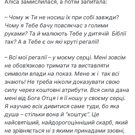
Аліса замислилася, а потім запитала:
– Чому ж Ти не носиш їх при собі завжди?
Чому я Тебе бачу повсякчас з голими
руками? Та й малюють Тебе у дитячій Біблії
так? А в Тебе є он які круті регалії!
– Всі мої регалії – у моєму серці. Мені зовсім
не обов’язково тримати та виставляти
символи влади на показ. Мене ж і так всі
знають! Не треба ніколи доказувати свою
силу через коштовні атрибути. Вся сила дана
мені від Бога Отця і я її ношу у своєму серці.
Я научаю всіх дивитися саме туди, бо яка
душа – стільки вона й “коштує”. Це
найсвятіший, найдорогоцінніший скарб, який
не зрівняється ні з якими принадами ззовні,