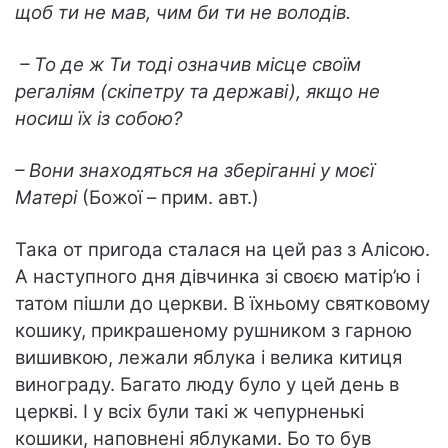
щоб ти не мав, чим би ти не володів.
– То де ж Ти тоді означив місце своїм
регаліям (скіпетру та державі), якщо не
носиш їх із собою?
– Вони знаходяться на зберіганні у моєї
Матері
(Божої – прим. авт.)
Така от пригода сталася на цей раз з Алісою.
А наступного дня дівчинка зі своєю матір’ю і
татом пішли до церкви. В їхньому святковому
кошику, прикрашеному рушником з гарною
вишивкою, лежали яблука і велика китиця
винограду. Багато люду було у цей день в
церкві. І у всіх були такі ж чепурненькі
кошики, наповнені яблуками. Бо то був