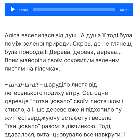
Аудіопрогравач
00:00
00:00
Аліса веселилася від душі. А душа її тоді була
поміж зеленої природи. Скрізь, де не глянеш,
була природа!!! Дерева, дерева, дерева…
Вони майоріли своїм соковитим зеленим
листям на гілочках.
– Ш-ш-ш-ш!
– шаруділо листя від
легесенького подиху вітру. Ось одне
деревце “потанцювало” своїм листячком і
стихло, а інше дерево вже й підхопило ту
життєстверджуючу естафету і весело
“танцювало” разом із дівчинкою. Тоді,
здавалося, витанцьовувало все навкруги: і