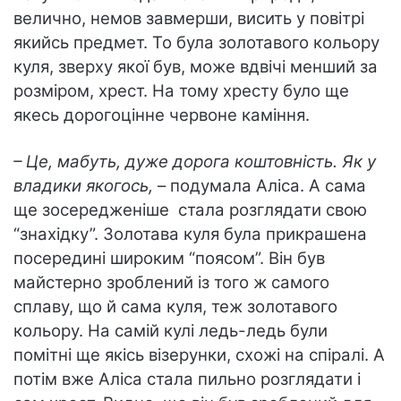
велично, немов завмерши, висить у повітрі
якийсь предмет. То була золотавого кольору
куля, зверху якої був, може вдвічі менший за
розміром, хрест. На тому хресту було ще
якесь дорогоцінне червоне каміння.
– Це, мабуть, дуже дорога коштовність. Як у
владики якогось,
– подумала Аліса. А сама
ще зосередженіше стала розглядати свою
“знахідку”. Золотава куля була прикрашена
посередині широким “поясом”. Він був
майстерно зроблений із того ж самого
сплаву, що й сама куля, теж золотавого
кольору. На самій кулі ледь-ледь були
помітні ще якісь візерунки, схожі на спіралі. А
потім вже Аліса стала пильно розглядати і