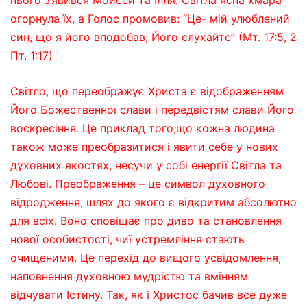
огорнула їх, а Голос промовив: “Це- мій улюблений
син, що я його вподобав; Його слухайте” (Мт. 17:5, 2
Пт. 1:17)
Світло, що переображує Христа є відображенням
Його Божественної слави і передвістям слави Його
воскресіння. Це приклад того,що кожна людина
також може преобразитися і явити себе у нових
духовних якостях, несучи у собі енергії Світла та
Любові. Преображення – це символ духовного
відродження, шлях до якого є відкритим абсолютно
для всіх. Воно сповіщає про диво та становлення
нової особистості, чиї устремління стають
очищеними. Це перехід до вищого усвідомлення,
наповнення духовною мудрістю та вмінням
відчувати Істину. Так, як і Христос бачив все дуже