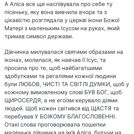
А Аліса все ще наспівувала про себе ту
пісеньку, яку вона вивчила вчора та з
цікавістю розглядала у церкві ікони Божої
Матері з маленьким Ісусом на руках, який
тримав символ держави.
Дівчинка милувалася святими образами на
іконах, молилася, як навчав її Ісус, та
просила про те, щоб найбагатшими
здобутками та регаліями кожної людини
були ЛЮБОВ, ЧИСТІ ТА СВІТЛІ ДУМКИ, щоб у
кожному вимовленому слові БУВ БОГ, щоб
ЩИРОСЕРДЯ, а не егоїзм керувало діями
людей. Щоб кожен світився від ЩАСТЯ та
перебував У БОЖОМУ БЛАГОСЛОВЕННІ.
Отакі слова проговорювала пошепки
маленька дівчинка на ім’я Аліса, будучи на