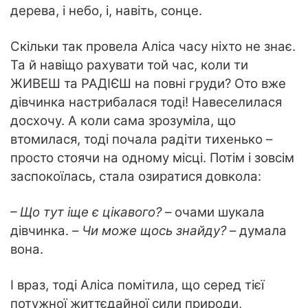
дерева, і небо, і, навіть, сонце.
Скільки так провела Аліса часу ніхто не знає.
Та й навіщо рахувати той час, коли ти
ЖИВЕШ та РАДІЄШ на повні груди? Ото вже
дівчинка настрибалася тоді! Навеселилася
досхочу. А коли сама зрозуміла, що
втомилася, тоді почала радіти тихенько –
просто стоячи на одному місці. Потім і зовсім
заспокоїлась, стала озиратися довкола:
– Що тут іще є цікавого?
– очами шукала
дівчинка. –
Чи може щось знайду?
– думала
вона.
І враз, тоді Аліса помітила, що серед тієї
потужної життєдайної сили природи,