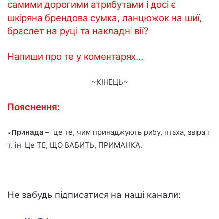
самими дорогими атрибутами і досі є
шкіряна брендова сумка, ланцюжок на шиї,
браслет на руці та накладні вії?
Напиши про те у коментарях…
~КІНЕЦЬ~
Пояснення:
∗
Принада
– це те, чим принаджують рибу, птаха, звіра і
т. ін. Це ТЕ, ЩО ВАБИТЬ, ПРИМАНКА.
Не забудь підписатися на наші канали: