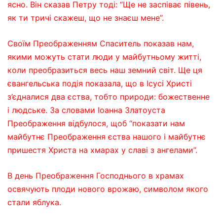
ясно. Він сказав Петру тоді: “Ще не заспіває півень,
як ти тричі скажеш, що не знаєш мене”.
Своїм Преображенням Спаситель показав нам,
якими можуть стати люди у майбутньому житті,
коли преобразиться весь наш земний світ.
Ще ця
євангельська подія показала, що в Ісусі Христі
з’єдналися два єства, тобто природи: божественне
і людське. За словами Іоанна Златоуста
Преображення відбулося, щоб “показати нам
майбутнє Преображення єства нашого і майбутнє
пришестя Христа на хмарах у славі з ангелами”.
В день Преображення Господнього в храмах
освячують плоди нового врожаю, символом якого
стали яблука.