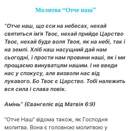
Молитва “Отче наш”
“Отче наш, що єси на небесах, нехай
святиться ім’я Твоє, нехай прийде Царство
Твоє, нехай буде воля Твоя, як на небі, так і
на землі. Хліб наш насущний дай нам
сьогодні, і прости нам провини наші, як і ми
прощаємо винуватцям нашим. І не введи
нас у спокусу, але визволи нас від
лукавого. Бо Твоє є Царство. Тобі належить
вся сила і слава повік.
Амінь” (Євангеліє від Матвія 6:9)
“Отче Наш” відома також, як Господня
молитва. Вона є головною молитвою у