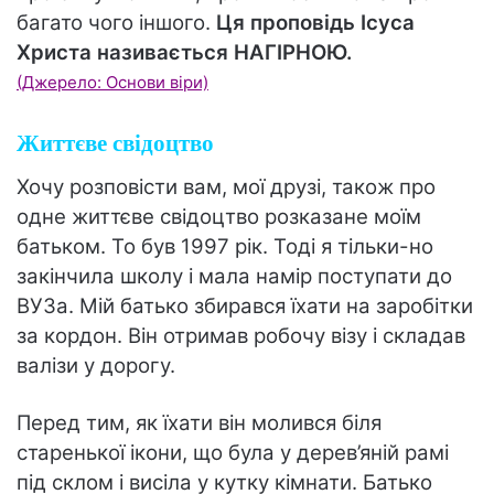
багато чого іншого.
Ця проповідь Ісуса
Христа називається НАГІРНОЮ.
(Джерело: Основи віри)
Життєве свідоцтво
Хочу розповісти вам, мої друзі, також про
одне життєве свідоцтво розказане моїм
батьком. То був 1997 рік. Тоді я тільки-но
закінчила школу і мала намір поступати до
ВУЗа. Мій батько збирався їхати на заробітки
за кордон. Він отримав робочу візу і складав
валізи у дорогу.
Перед тим, як їхати він молився біля
старенької ікони, що була у дерев’яній рамі
під склом і висіла у кутку кімнати. Батько