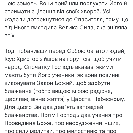
нею земель. Вони прийшли послухати Його й
отримати зцілення від своїх хвороб. Усі
жадали доторкнутися до Спасителя, тому що
від Нього виходила Велика Сила, яка зціляла
всіх.
Тоді побачивши перед Собою багато людей,
Ісус Христос зійшов на гору і сів, щоб учити
народ. Спочатку Господь вказав, якими
мають бути Його ученики, як вони повинні
виконувати Закон Божий, щоб здобути
блаженне (тобто вищою мірою радісне,
щасливе, вічне життя) у Царстві Небесному.
Для цього Він дав дев`ять заповідей
блаженства. Потім Господь дав учення про
Провидіння Боже, про неосудження інших,
про силу молитви, про милостиню та про