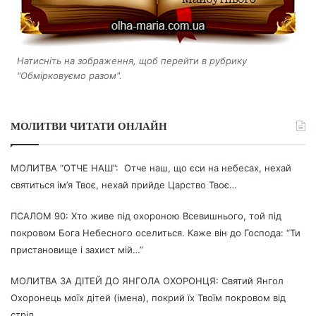
Натисніть на зображення, щоб перейти в рубрику
"Обмірковуємо разом".
МОЛИТВИ ЧИТАТИ ОНЛАЙН
МОЛИТВА “ОТЧЕ НАШ”: Отче наш, що єси на небесах, нехай
святиться ім’я Твоє, нехай прийде Царство Твоє…
ПСАЛОМ 90: Хто живе під охороною Всевишнього, той під
покровом Бога Небесного оселиться. Каже він до Господа: “Ти
пристановище і захист мій…”
МОЛИТВА ЗА ДІТЕЙ ДО ЯНГОЛА ОХОРОНЦЯ: Святий Янгол
Охоронець моїх дітей (імена), покрий їх Твоїм покровом від
стріл…