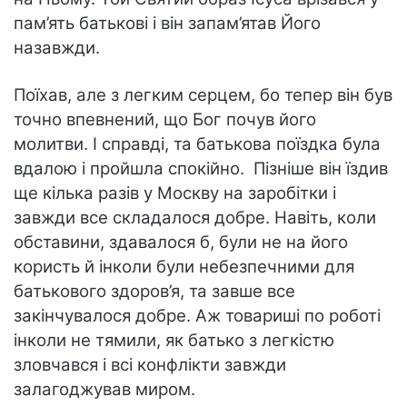
пам’ять батькові і він запам’ятав Його
назавжди.
Поїхав, але з легким серцем, бо тепер він був
точно впевнений, що Бог почув його
молитви. І справді, та батькова поїздка була
вдалою і пройшла спокійно. Пізніше він їздив
ще кілька разів у Москву на заробітки і
завжди все складалося добре. Навіть, коли
обставини, здавалося б, були не на його
користь й інколи були небезпечними для
батькового здоров’я, та завше все
закінчувалося добре. Аж товариші по роботі
інколи не тямили, як батько з легкістю
зловчався і всі конфлікти завжди
залагоджував миром.