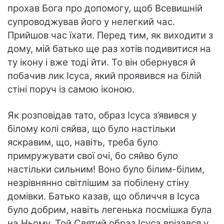
прохав Бога про допомогу, щоб Всевишній
супроводжував його у нелегкий час.
Прийшов час їхати. Перед тим, як виходити з
дому, мій батько ще раз хотів подивитися на
ту ікону і вже тоді йти. То він обернувся й
побачив лик Ісуса, який проявився на білій
стіні поруч із самою іконою.
Як розповідав тато, образ Ісуса з’явився у
білому колі сяйва, що було настільки
яскравим, що, навіть, треба було
примружувати свої очі, бо сяйво було
настільки сильним! Воно було білим-білим,
незрівнянно світлішим за побілену стіну
домівки. Батько казав, що обличчя в Ісуса
було добрим, навіть легенька посмішка була
на Ньому. Той Святий образ Ісуса врізався у