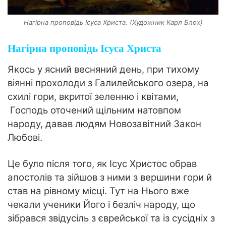
Нагірна проповідь Ісуса Христа. (Художник Карл Блох)
Нагірна проповідь Ісуса Христа
Якось у ясний весняний день, при тихому
віянні прохолоди з Галилейського озера, на
схилі гори, вкритої зеленню і квітами,
Господь оточений щільним натовпом
народу, давав людям Новозавітний Закон
Любові.
Це було після того, як Ісус Христос обрав
апостолів та зійшов з ними з вершини гори й
став на рівному місці. Тут на Нього вже
чекали ученики Його і безліч народу, що
зібрався звідусіль з єврейської та із сусідніх з