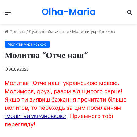
Olha-Maria
Menu
П
Головна
/
Духовне збагачення
/
Молитви українською
Молитви українською
Молитва “Отче наш”
06.09.2023
Молитва “Отче наш” українською мовою.
Молимося, друзі, разом від щирого серця!
Якщо ти виявиш бажання прочитати більше
молитов, то переходь за цим посиланням
Приємного тобі
“МОЛИТВИ УКРАЇНСЬКОЮ”
.
перегляду!