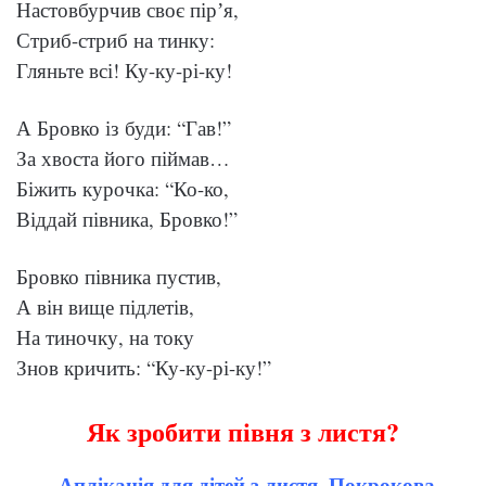
Настовбурчив своє пірʼя,
Стриб-стриб на тинку:
Гляньте всі! Ку-ку-рі-ку!
А Бровко із буди: “Гав!”
За хвоста його піймав…
Біжить курочка: “Ко-ко,
Віддай півника, Бровко!”
Бровко півника пустив,
А він вище підлетів,
На тиночку, на току
Знов кричить: “Ку-ку-рі-ку!”
Як зробити півня з листя?
Аплікація для дітей з листя.
Покрокова