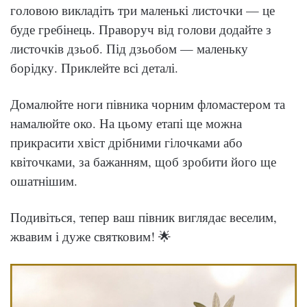
головою викладіть три маленькі листочки — це
буде гребінець. Праворуч від голови додайте з
листочків дзьоб. Під дзьобом — маленьку
борідку. Приклейте всі деталі.
Домалюйте ноги півника чорним фломастером та
намалюйте око. На цьому етапі ще можна
прикрасити хвіст дрібними гілочками або
квіточками, за бажанням, щоб зробити його ще
ошатнішим.
Подивіться, тепер ваш півник виглядає веселим,
жвавим і дуже святковим! 🌟