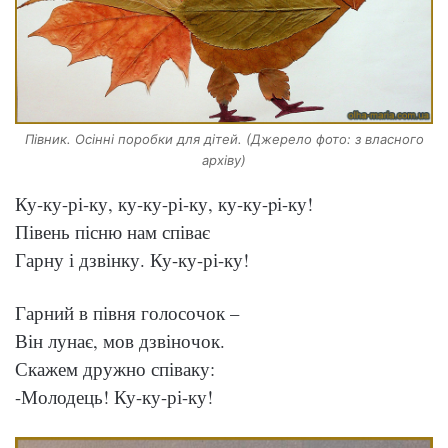
Півник. Осінні поробки для дітей. (Джерело фото: з власного
архіву)
Ку-ку-рі-ку, ку-ку-рі-ку, ку-ку-pі-ку!
Півень пісню нам співає
Гарну і дзвінку. Ку-ку-рі-ку!
Гарний в півня голосочок –
Він лунає, мов дзвіночок.
Скажем дружно співаку:
-Молодець! Ку-ку-рі-ку!