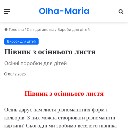
Olha-Maria
Menu
П
Головна
/
Світ дитинства
/
Вироби для дітей
Вироби для дітей
Півник з осіннього листя
Осінні поробки для дітей
06.12.2025
Півник з осіннього листя
Осінь дарує нам листя різноманітних форм і
кольорів. З них можна створювати різноманітні
картини! Сьогодні ми зробимо веселого півника —