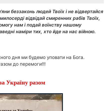
яни беззаконь людей Твоїх і не відвертайся
а милосерді відвідай смиренних рабів Твоїх,
омогу нам і подай воїнству нашому
аведні наміри тих, хто йде на нас війною.
ного дня ми будемо уповати на Бога.
азом до перемоги!!!
а Україну разом