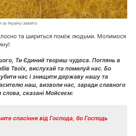
за Україну завзято
голосно та шириться поміж людьми. Молимося
ину!
шого, Ти Єдиний твориш чудеса. Поглянь в
бів Твоїх, вислухай та помилуй нас. Бо
губити нас і знищити державу нашу та
асителю наш, визволи нас, заради славного
я слова, сказані Мойсеєм:
чите спасіння від Господа, бо Господь