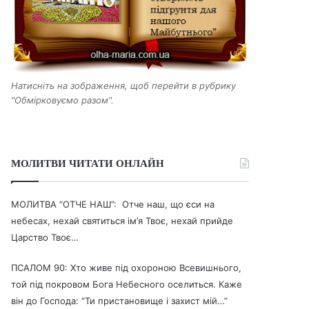
Натисніть на зображення, щоб перейти в рубрику
"Обмірковуємо разом".
МОЛИТВИ ЧИТАТИ ОНЛАЙН
МОЛИТВА “ОТЧЕ НАШ”: Отче наш, що єси на
небесах, нехай святиться ім’я Твоє, нехай прийде
Царство Твоє…
ПСАЛОМ 90: Хто живе під охороною Всевишнього,
той під покровом Бога Небесного оселиться. Каже
він до Господа: “Ти пристановище і захист мій…”