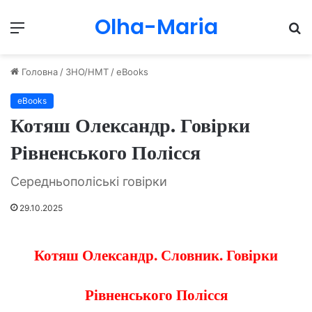
Olha-Maria
Menu
П
Головна
/
ЗНО/НМТ
/
eBooks
eBooks
Котяш Олександр. Говірки
Рівненського Полісся
Середньополіські говірки
29.10.2025
Котяш Олександр. Словник. Говірки
Рівненського Полісся