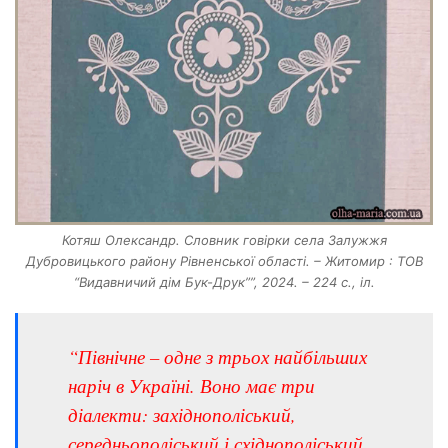
Котяш Олександр. Словник говірки села Залужжя
Дубровицького району Рівненської області. – Житомир : ТОВ
“Видавничий дім Бук-Друк””, 2024. – 224 с., іл.
“Північне – одне з трьох найбільших
наріч в Україні. Воно має три
діалекти: західнополіський,
середньополіський і східнополіський.