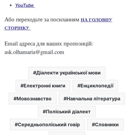
YouTube
Або переходьте за посиланням
НА ГОЛОВНУ
СТОРІНКУ
Email адреса для ваших пропозицій:
ask.olhamaria@gmail.com
Діалекти української мови
Електронні книги
Енциклопедії
Мовознавство
Навчальна література
Поліський діалект
Середньополіський говір
Словники