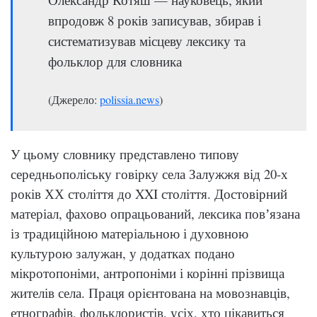
впродовж 8 років записував, збирав і
систематизував місцеву лексику та
фольклор для словника
(Джерело:
polissia.news
)
У цьому словнику представлено типову
середньополіську говірку села Залужжя від 20-х
років ХХ століття до XXI століття. Достовірний
матеріал, фахово опрацьований, лексика повʼязана
із традиційною матеріальною і духовною
культурою залужан, у додатках подано
мікротопоніми, антропоніми і корінні прізвища
жителів села. Праця орієнтована на мовознавців,
етнографів, фольклористів, усіх, хто цікавиться