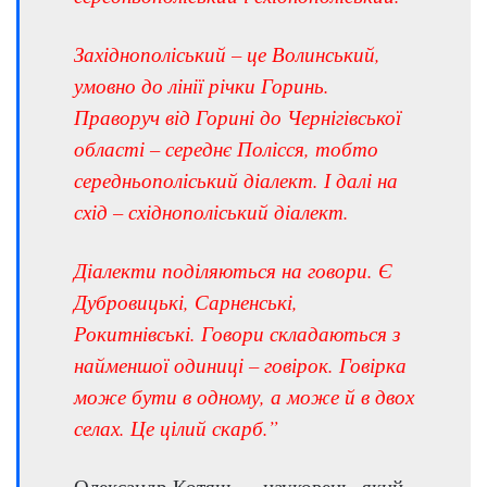
Західнополіський – це Волинський,
умовно до лінії річки Горинь.
Праворуч від Горині до Чернігівської
області – середнє Полісся, тобто
середньополіський діалект. І далі на
схід – східнополіський діалект.
Діалекти поділяються на говори. Є
Дубровицькі, Сарненські,
Рокитнівські. Говори складаються з
найменшої одиниці – говірок. Говірка
може бути в одному, а може й в двох
селах. Це цілий скарб.”
Олександр Котяш — науковець, який