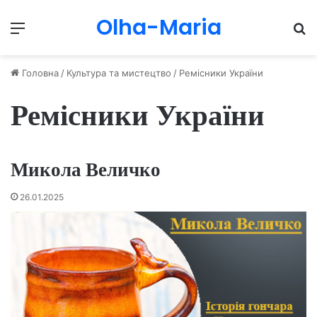
Olha-Maria
Menu
П
Головна
/
Культура та мистецтво
/
Ремісники України
Ремісники України
Микола Величко
26.01.2025