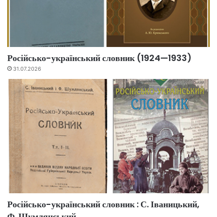
Російсько-український словник (1924—1933)
31.07.2026
Російсько-український словник : С. Іваницький,
Ф. Шумлянський