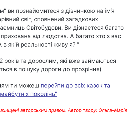
м” ви познайомитеся з дівчинкою на ім’я
арівний світ, сповнений загадкових
таємниць Світобудови. Ви дізнаєтеся багато
 прихована від людства. А багато хто з вас
 в якій реальності живу я? “
2 років та дорослим, які вже займаються
ться в пошуку дороги до прозріння)
нням ти можеш
перейти до всіх казок та
 майбутніх поколінь”
х захищені авторським правом. Автор твору: Ольга-Марія