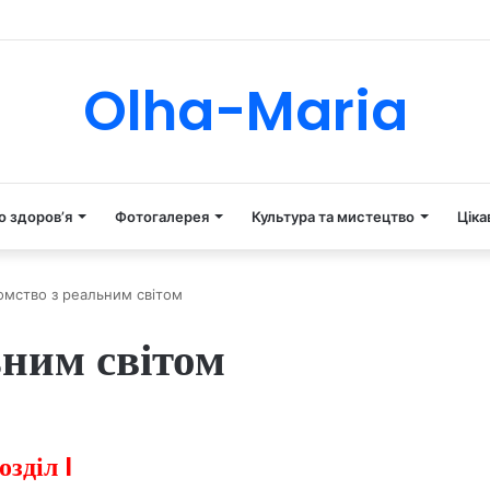
Tube
Instagram
Olha-Maria
о здоров’я
Фотогалерея
Культура та мистецтво
Ціка
омство з реальним світом
ьним світом
зділ I