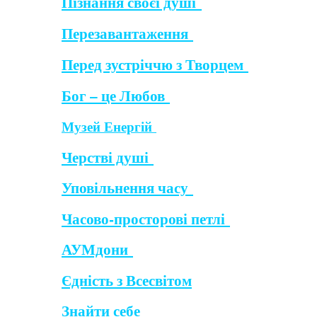
Пізнання своєї душі
Перезавантаження
Перед зустріччю з Творцем
Бог – це Любов
Музей Енергій
Черстві душі
Уповільнення часу
Часово-просторові петлі
АУМдони
Єдність з Всесвітом
Знайти себе