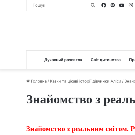
Facebook
Pinterest
You
Пошук
Духовний розвиток
Світ дитинства
Пр
Головна
/
Казки та цікаві історії дівчинки Аліси
/
Знай
Знайомство з реал
Знайомство з реальним світом. Ро