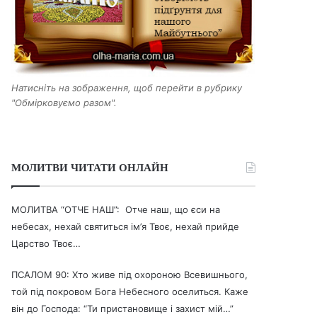
Натисніть на зображення, щоб перейти в рубрику
"Обмірковуємо разом".
МОЛИТВИ ЧИТАТИ ОНЛАЙН
МОЛИТВА “ОТЧЕ НАШ”: Отче наш, що єси на
небесах, нехай святиться ім’я Твоє, нехай прийде
Царство Твоє…
ПСАЛОМ 90: Хто живе під охороною Всевишнього,
той під покровом Бога Небесного оселиться. Каже
він до Господа: “Ти пристановище і захист мій…”