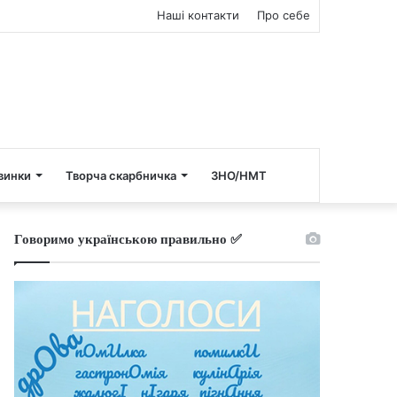
Наші контакти
Про себе
винки
Творча скарбничка
ЗНО/НМТ
Говоримо українською правильно ✅