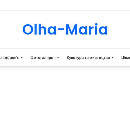
Tube
Instagram
Olha-Maria
о здоров’я
Фотогалерея
Культура та мистецтво
Ціка