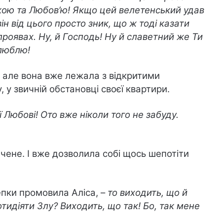
кою та Любов’ю! Якщо цей велетенський удав
ін від цього просто зник, що ж тоді казати
 проявах. Ну, й Господь! Ну й славетний же Ти
 люблю!
 але вона вже лежала з відкритими
 у звичній обстановці своєї квартири.
ї Любові! Ото вже ніколи того не забуду.
чене. І вже дозволила собі щось шепотіти
пки промовила Аліса, –
то виходить, що й
идіяти Злу? Виходить, що так! Бо, так мене