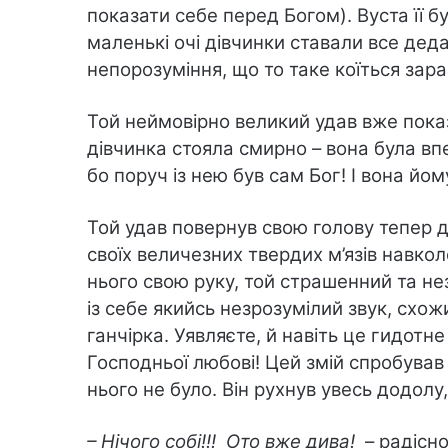
показати себе перед Богом). Вуста її бу
маленькі очі дівчинки ставали все деда
непорозуміння, що то таке коїться зара
Той неймовірно великий удав вже показа
дівчинка стояла смирно – вона була вп
бо поруч із нею був сам Бог! І вона йом
Той удав повернув свою голову тепер д
своїх величезних твердих м’язів навкол
нього свою руку, той страшенний та не
із себе якийсь незрозумілий звук, схожи
ганчірка. Уявляєте, й навіть це гидотне
Господньої любові! Цей змій спробував 
нього не було. Він рухнув увесь додолу, 
– Нічого собі!!! Ото вже дива!
– радісно