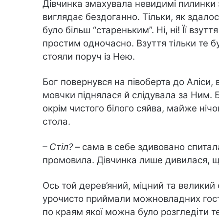
Дівчинка змахувала невидимі пилинки з
виглядає бездоганно. Тільки, як здалос
було більш “стареньким”. Ні, ні! Її взу
простим одночасно. Взуття тільки те бу
стояли поруч із Нею.
Бог повернувся на півоберта до Аліси, 
мовчки піднялася й слідувала за Ним. Б
окрім чистого білого сяйва, майже нічо
стола.
– Стіл?
– сама в себе здивовано спитала
промовила. Дівчинка лише дивилася, щ
Ось той дерев’яний, міцний та великий 
урочисто приймали можновладних гост
по краям якої можна було розгледіти т