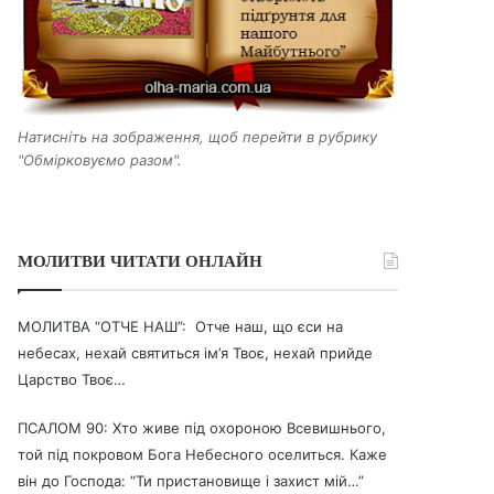
Натисніть на зображення, щоб перейти в рубрику
"Обмірковуємо разом".
МОЛИТВИ ЧИТАТИ ОНЛАЙН
МОЛИТВА “ОТЧЕ НАШ”: Отче наш, що єси на
небесах, нехай святиться ім’я Твоє, нехай прийде
Царство Твоє…
ПСАЛОМ 90: Хто живе під охороною Всевишнього,
той під покровом Бога Небесного оселиться. Каже
він до Господа: “Ти пристановище і захист мій…”