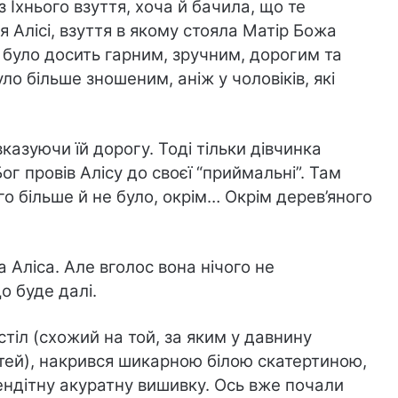
 Їхнього взуття, хоча й бачила, що те
я Алісі, взуття в якому стояла Матір Божа
ття було досить гарним, зручним, дорогим та
ло більше зношеним, аніж у чоловіків, які
вказуючи їй дорогу. Тоді тільки дівчинка
ог провів Алісу до своєї “приймальні”. Там
го більше й не було, окрім… Окрім дерев’яного
 Аліса. Але вголос вона нічого не
о буде далі.
стіл (схожий на той, за яким у давнину
ей), накрився шикарною білою скатертиною,
ендітну акуратну вишивку. Ось вже почали