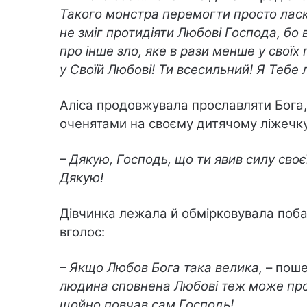
Такого монстра перемогти просто лас
не зміг протидіяти Любові Господа, бо в
про інше зло, яке в рази менше у своїх
у Своїй Любові! Ти всесильний! Я Тебе
Аліса продовжувала прославляти Бога,
оченятами на своєму дитячому ліжечку,
– Дякую, Господь, що ти явив силу своє
Дякую!
Дівчинка лежала й обмірковувала поба
вголос:
– Якщо Любов Бога така велика,
– поше
людина сповнена Любові теж може прот
щойно повчав сам Господь!