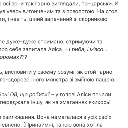
Та всі вони так гарно виглядали, по-царськи. Й
був увесь витонченим та з позолотою. На столі
ти, і навіть, цілий запечений зі скоринкою
але дуже-дуже стримано, стримуючи та
про себе запитала Аліса.
– І риба, і м’ясо…
хоромах???
ь, висловити у своєму розумі, як отой гарно
ого-здоровенного монстра зі зміїною пащею.
йсь! Ой, що робити?
– у голові Аліси почали
ипереджала іншу, як на змаганнях якихось!
о хвилювання. Вона намагалася з усіх своїх
певнено. (Принаймні, такою вона хотіла