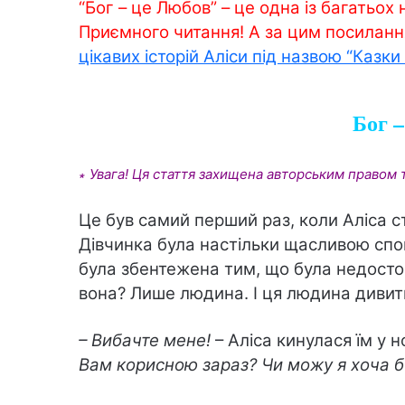
“Бог – це Любов” – це одна із багатьох 
Приємного читання! А за цим посилан
цікавих історій Аліси під назвою “Казки
Бог 
∗ Увага! Ця стаття захищена авторським правом т
Це був самий перший раз, коли Аліса ст
Дівчинка була настільки щасливою спог
була збентежена тим, що була недостой
вона? Лише людина. І ця людина дивит
– Вибачте мене!
– Аліса кинулася їм у н
Вам корисною зараз? Чи можу я хоча б