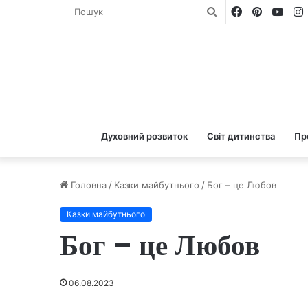
Facebook
Pinterest
You
Пошук
Духовний розвиток
Світ дитинства
Пр
Головна
/
Казки майбутнього
/
Бог – це Любов
Казки майбутнього
Бог – це Любов
06.08.2023