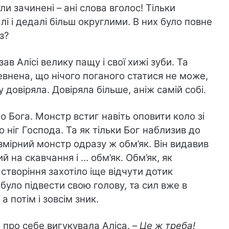
ли зачинені – ані слова вголос! Тільки
лі і дедалі більш округлими. В них було повне
з?
в Алісі велику пащу і свої хижі зуби. Та
евнена, що нічого поганого статися не може,
у довіряла. Довіряла більше, аніж самій собі.
о Бога. Монстр встиг навіть оповити коло зі
о ніг Господа. Та як тільки Бог наблизив до
змірний монстр одразу ж обм’як. Він видавив
й на скавчання і … обм’як. Обм’як, як
 створіння захотіло іще відчути дотик
було підвести свою голову, та сил вже в
а потім і зовсім зник.
 про себе вигукувала Аліса. –
Це ж треба!