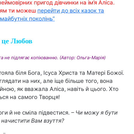
неймовірних пригод дівчинки на ім’я Аліса.
ням ти можеш
перейти до всіх казок та
 майбутніх поколінь”
– це Любов
а не підлягає копіюванню. (Автор: Ольга-Марія)
ояла біля Бога, Ісуса Христа та Матері Божої.
лядати на них, але іще більше того, вона
ною, як вважала Аліса, навіть й цього. Хто
ься на самого Творця!
оги й не сміла підвестися.
– Чи можу я бути
 начистити Вам взуття?