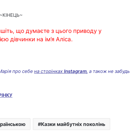
~КІНЕЦЬ~
пишіть, що думаєте з цього приводу у
єю дівчинки на ім’я Аліса.
Марія про себе
на сторінках
Instagram
,
а також не забудь
РІНКУ
країнською
Казки майбутніх поколінь