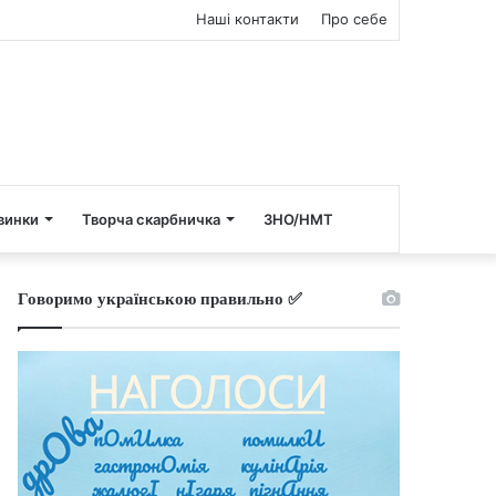
Наші контакти
Про себе
винки
Творча скарбничка
ЗНО/НМТ
Говоримо українською правильно ✅