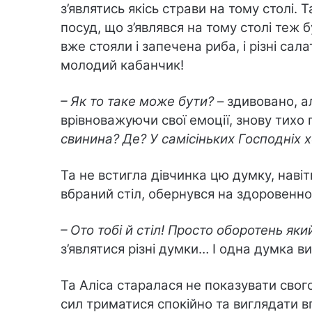
з’являтись якісь страви на тому столі. 
посуд, що з’являвся на тому столі теж 
вже стояли і запечена риба, і різні сала
молодий кабанчик!
– Як то таке може бути?
– здивовано, 
врівноважуючи свої емоції, знову тихо 
свинина? Де? У самісіньких Господніх 
Та не встигла дівчинка цю думку, навіт
вбраний стіл, обернувся на здоровенн
– Ото тобі й стіл! Просто оборотень яки
з’являтися різні думки… І одна думка в
Та Аліса старалася не показувати свог
сил триматися спокійно та виглядати в