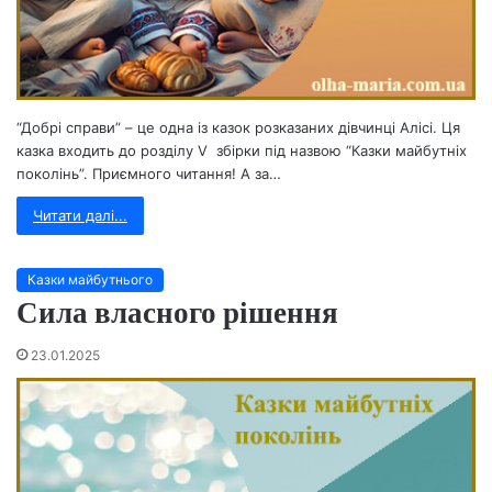
“Добрі справи” – це одна із казок розказаних дівчинці Алісі. Ця
казка входить до розділу V збірки під назвою “Казки майбутніх
поколінь”. Приємного читання! А за…
Читати далі...
Казки майбутнього
Сила власного рішення
23.01.2025