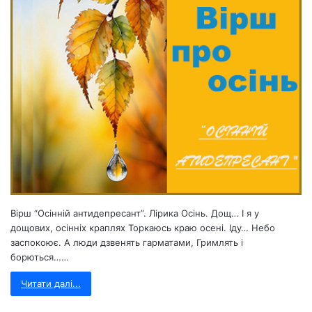
Вірш “Осінній антидепресант”. Лірика Осінь. Дощ… І я у
дощових, осінніх краплях Торкаюсь краю осені. Іду… Небо
заспокоює. А люди дзвенять гарматами, Гримлять і
борються……
Читати далі...