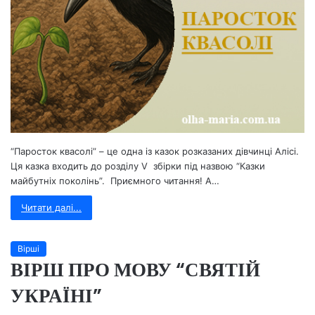
“Паросток квасолі” – це одна із казок розказаних дівчинці Алісі.
Ця казка входить до розділу V збірки під назвою “Казки
майбутніх поколінь”. Приємного читання! А…
Читати далі...
Вірші
ВІРШ ПРО МОВУ “СВЯТІЙ
УКРАЇНІ”