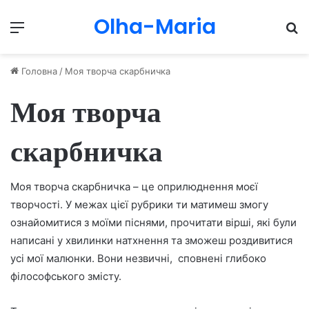
Olha-Maria
Menu
П
Головна
/
Моя творча скарбничка
Моя творча
скарбничка
Моя творча скарбничка – це оприлюднення моєї
творчості. У межах цієї рубрики ти матимеш змогу
ознайомитися з моїми піснями, прочитати вірші, які були
написані у хвилинки натхнення та зможеш роздивитися
усі мої малюнки. Вони незвичні, сповнені глибоко
філософського змісту.