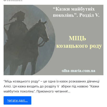
“Міць козацького роду” – це одна із казок розказаних дівчинці
Алісі. Ця казка входить до розділу V збірки під назвою “Казки
майбутніх поколінь”. Приємного читання!…
Читати далі...