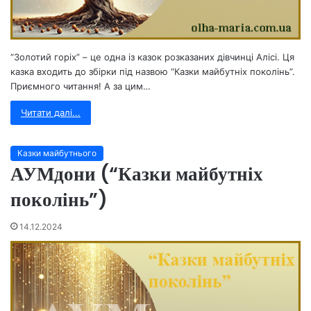
“Золотий горіх” – це одна із казок розказаних дівчинці Алісі. Ця
казка входить до збірки під назвою “Казки майбутніх поколінь”.
Приємного читання! А за цим…
Читати далі...
Казки майбутнього
АУМдони (“Казки майбутніх
поколінь”)
14.12.2024