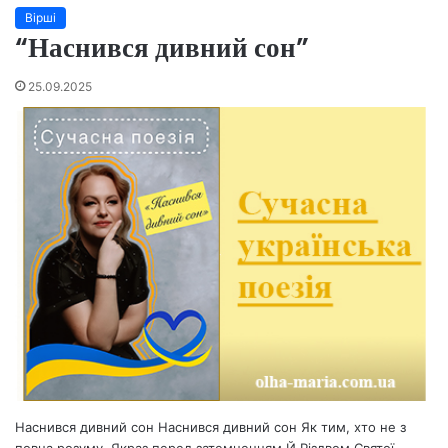
Вірші
“Наснився дивний сон”
25.09.2025
Наснився дивний сон Наснився дивний сон Як тим, хто не з
повна розуму. Якраз перед затемненням Й Різдвом Святої