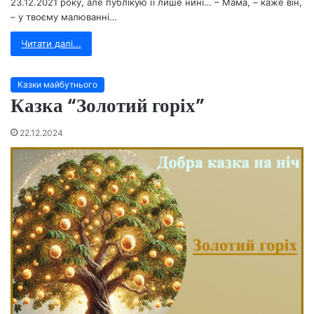
23.12.2021 року, але публікую її лише нині… – Мама, – каже він,
– у твоєму малюванні…
Читати далі...
Казки майбутнього
Казка “Золотий горіх”
22.12.2024