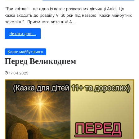
“Три квітки” – це одна із казок розказаних дівчинці Алісі. Ця
казка входить до розділу V збірки під назвою “Казки майбутніх
поколінь”. Приємного читання! А…
Читати далі...
Казки майбутнього
Перед Великоднем
17.04.2025