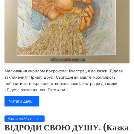
Малювання акрилом покроково: ілюстрація до казки “Дідове
заклинання” Привіт, друзі! Сьогодні ви маєте можливість
побачити як покроково створювалася ілюстрація до казки
«Дідове заклинання». Також ви…
Читати далі...
Казки майбутнього
ВІДРОДИ СВОЮ ДУШУ. (Казка