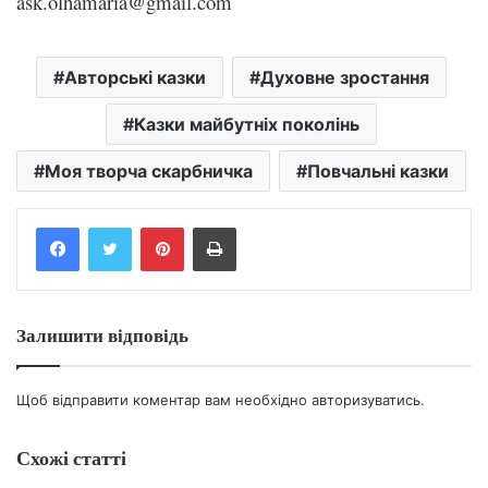
ask.olhamaria@gmail.com
Авторські казки
Духовне зростання
Казки майбутніх поколінь
Моя творча скарбничка
Повчальні казки
Facebook
Twitter
Pinterest
Print
Залишити відповідь
Щоб відправити коментар вам необхідно
авторизуватись
.
Схожі статті