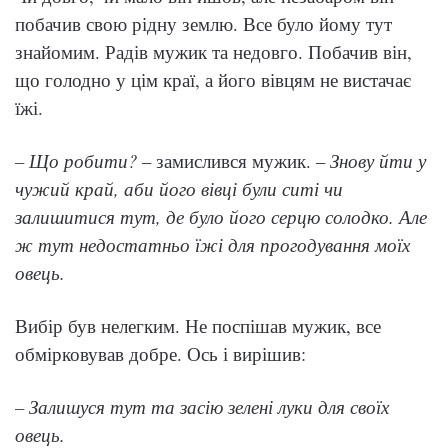
побачив свою рідну землю. Все було йому тут
знайомим. Радів мужик та недовго. Побачив він,
що голодно у цім краї, а його вівцям не вистачає
їжі.
– Що робити?
– замислився мужик. –
Знову йти у
чужий край, аби його вівці були ситі чи
залишитися тут, де було його серцю солодко. Але
ж тут недостатньо їжі для прогодування моїх
овець.
Вибір був нелегким. Не поспішав мужик, все
обмірковував добре. Ось і вирішив:
– Залишуся тут та засію зелені луки для своїх
овець.