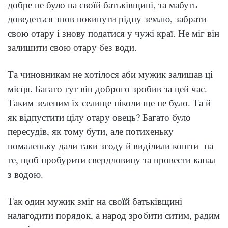
добре не було на своїй батьківщині, та мабуть
доведеться знов покинути рідну землю, забрати
свою отару і знову податися у чужі краї. Не міг він
залишити свою отару без води.
Та чиновникам не хотілося аби мужик залишав ці
місця. Багато тут він доброго зробив за цей час.
Таким зеленим їх селище ніколи ще не було. Та й
як відпустити цілу отару овець? Багато було
пересудів, як тому бути, але потихеньку
помаленьку дали таки згоду й виділили кошти на
те, щоб пробурити свердловину та провести канал
з водою.
Так один мужик зміг на своїй батьківщині
налагодити порядок, а народ зробити ситим, радим