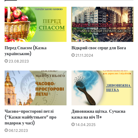
Перед Спасом (Казка
Відкрий своє серце для Бога
українською)
21.11.2024
23.08.2023
Часово-просторові петлі
Дивовижна щітка. Сучасна
(“Казки майбутнього” про
казка на ніч 11+
подорож у часі)
14.04.2025
06.12.2023