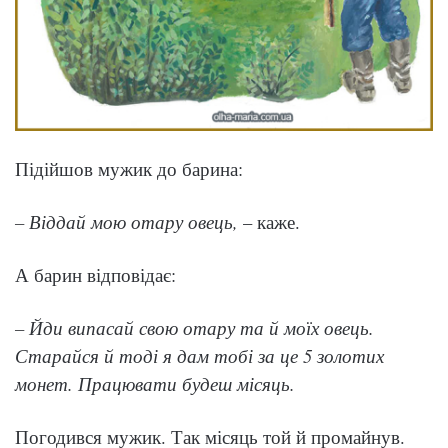
Підійшов мужик до барина:
– Віддай мою отару овець,
– каже.
А барин відповідає:
– Йди випасай свою отару та й моїх овець.
Старайся й тоді я дам тобі за це 5 золотих
монет. Працювати будеш місяць.
Погодився мужик. Так місяць той й промайнув.