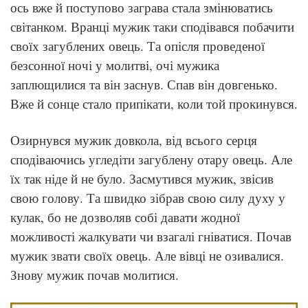
ось вже й поступово заграва стала змінюватись
світанком.
Вранці мужик таки сподівався побачити
своїх загублених овець. Та опісля проведеної
безсонної ночі у молитві, очі мужика
заплющилися та він заснув. Спав він довгенько.
Вже й сонце стало припікати, коли той прокинувся.
Озирнувся мужик довкола, від всього серця
сподіваючись угледіти загублену отару овець. Але
їх так ніде й не було. Засмутився мужик, звісив
свою голову. Та швидко зібрав свою силу духу у
кулак, бо не дозволяв собі давати жодної
можливості жалкувати чи взагалі гніватися. Почав
мужик звати своїх овець. Але вівці не озивалися.
Знову мужик почав молитися.