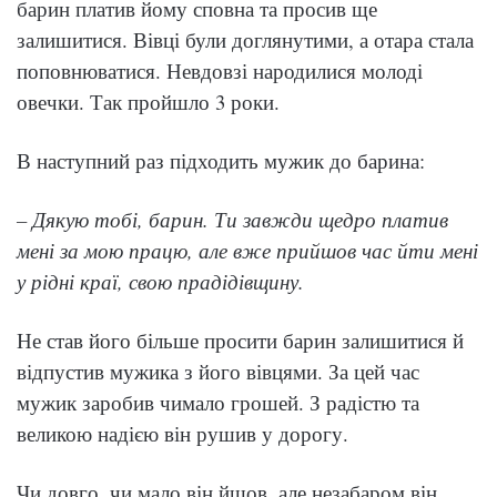
барин платив йому сповна та просив ще
залишитися. Вівці були доглянутими, а отара стала
поповнюватися. Невдовзі народилися молоді
овечки. Так пройшло 3 роки.
В наступний раз підходить мужик до барина:
– Дякую тобі, барин. Ти завжди щедро платив
мені за мою працю, але вже прийшов час йти мені
у рідні краї, свою прадідівщину.
Не став його більше просити барин залишитися й
відпустив мужика з його вівцями. За цей час
мужик заробив чимало грошей. З радістю та
великою надією він рушив у дорогу.
Чи довго, чи мало він йшов, але незабаром він