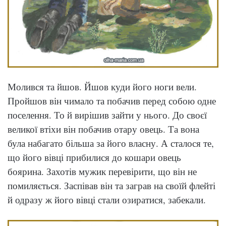
Молився та йшов. Йшов куди його ноги вели.
Пройшов він чимало та побачив перед собою одне
поселення. То й вирішив зайти у нього. До своєї
великої втіхи він побачив отару овець. Та вона
була набагато більша за його власну. А сталося те,
що його вівці прибилися до кошари овець
боярина. Захотів мужик перевірити, що він не
помиляється. Заспівав він та заграв на своїй флейті
й одразу ж його вівці стали озиратися, забекали.