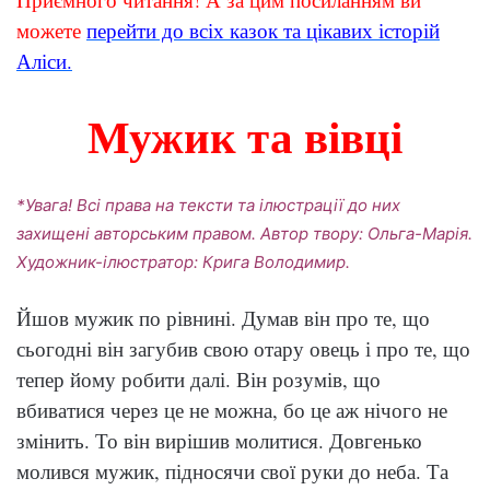
можете
перейти до всіх казок та цікавих історій
Аліси.
Мужик та вівці
*Увага! Всі права на тексти та ілюстрації до них
захищені авторським правом. Автор твору: Ольга-Марія.
Художник-ілюстратор: Крига Володимир.
Йшов мужик по рівнині. Думав він про те, що
сьогодні він загубив свою отару овець і про те, що
тепер йому робити далі. Він розумів, що
вбиватися через це не можна, бо це аж нічого не
змінить. То він вирішив молитися. Довгенько
молився мужик, підносячи свої руки до неба. Та