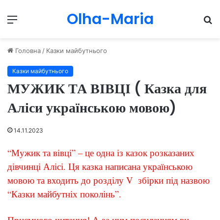
Olha-Maria
Menu
П
Головна
/
Казки майбутнього
Казки майбутнього
МУЖИК ТА ВІВЦІ ( Казка для
Аліси українською мовою)
14.11.2023
“Мужик та вівці
”
– це одна із казок розказаних
дівчинці Алісі. Ця казка написана українською
мовою та входить до р
озділу V збірки під назвою
“Казки майбутніх поколінь”.
Приємного читання! А за цим посиланням ви