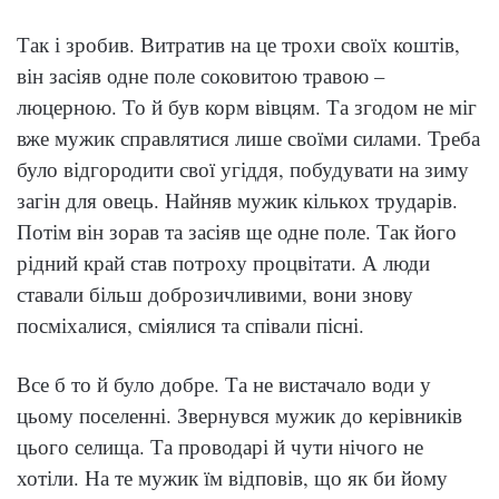
Так і зробив. Витратив на це трохи своїх коштів,
він засіяв одне поле соковитою травою –
люцерною. То й був корм вівцям. Та згодом не міг
вже мужик справлятися лише своїми силами. Треба
було відгородити свої угіддя, побудувати на зиму
загін для овець. Найняв мужик кількох трударів.
Потім він зорав та засіяв ще одне поле. Так його
рідний край став потроху процвітати. А люди
ставали більш доброзичливими, вони знову
посміхалися, сміялися та співали пісні.
Все б то й було добре. Та не вистачало води у
цьому поселенні. Звернувся мужик до керівників
цього селища. Та проводарі й чути нічого не
хотіли. На те мужик їм відповів, що як би йому