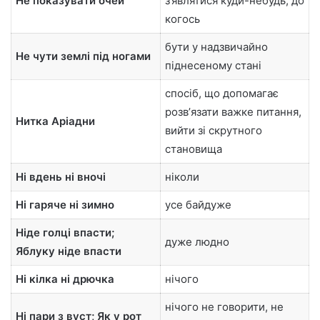
Не показувати очей
з’являтися куди-небудь, до
когось
бути у надзвичайно
Не чути землі під ногами
піднесеному стані
спосіб, що допомагає
розвʼязати важке питання,
Нитка Аріадни
вийти зі скрутного
становища
Ні вдень ні вночі
ніколи
Ні гаряче ні зимно
усе байдуже
Ніде голці впасти;
дуже людно
Яблуку ніде впасти
Ні кілка ні дрючка
нічого
нічого не говорити, не
Ні пари з вуст; Як у рот