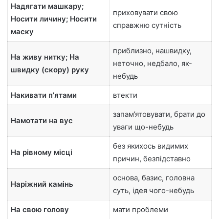
Надягати машкару;
приховувати свою
Носити личину; Носити
справжню сутність
маску
приблизно, нашвидку,
На живу нитку; На
неточно, недбало, як-
швидку (скору) руку
небудь
Накивати пʼятами
втекти
запам’ятовувати, брати до
Намотати на вус
уваги що-небудь
без якихось видимих
На рівному місці
причин, безпідставно
основа, базис, головна
Наріжний камінь
суть, ідея чого-небудь
На свою голову
мати проблеми