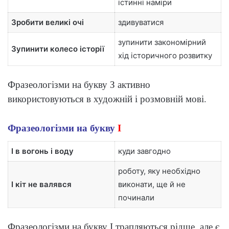
істинні наміри
Зробити великі очі
здивуватися
зупинити закономірний
Зупинити колесо історії
хід історичного розвитку
Фразеологізми на букву З активно
використовуються в художній і розмовній мові.
Фразеологізми на букву
І
І в вогонь і воду
куди завгодно
роботу, яку необхідно
І кіт не валявся
виконати, ще й не
починали
Фразеологізми на букву І трапляються рідше, але є