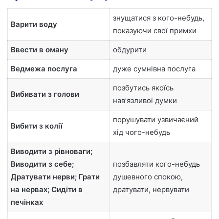
знущатися з кого-небудь,
Варити воду
показуючи свої примхи
Ввести в оману
обдурити
Ведмежа послуга
дуже сумнівна послуга
позбутись якоїсь
Вибивати з голови
навʼязливої думки
порушувати узвичаєний
Вибити з колії
хід чого-небудь
Виводити з рівноваги;
Виводити з себе;
позбавляти кого-небудь
Дратувати нерви; Грати
душевного спокою,
на нервах; Сидіти в
дратувати, нервувати
печінках