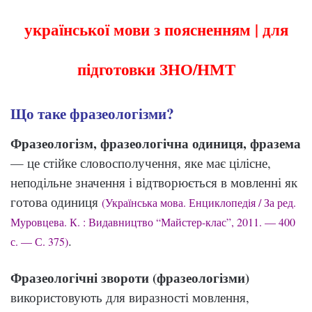
української мови з поясненням | для
підготовки ЗНО/НМТ
Що таке фразеологізми?
Фразеологізм, фразеологічна одиниця, фразема
— це стійке словосполучення, яке має цілісне,
неподільне значення і відтворюється в мовленні як
готова одиниця
(Українська мова. Енциклопедія / За ред.
Муровцева. К. : Видавництво “Майстер-клас”, 2011. — 400
.
с. — С. 375)
Фразеологічні звороти (фразеологізми)
використовують для виразності мовлення,