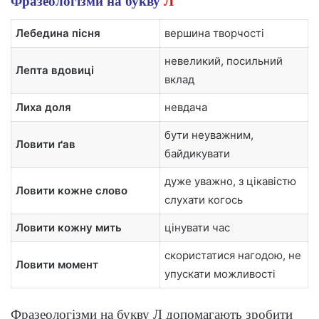
Фразеологізми на букву
Л
Лебедина пісня
вершина творчості
невеликий, посильний
Лепта вдовиці
вклад
Лиха доля
невдача
бути неуважним,
Ловити ґав
байдикувати
дуже уважно, з цікавістю
Ловити кожне слово
слухати когось
Ловити кожну мить
цінувати час
скористатися нагодою, не
Ловити момент
упускати можливості
Фразеологізми на букву Л допомагають зробити