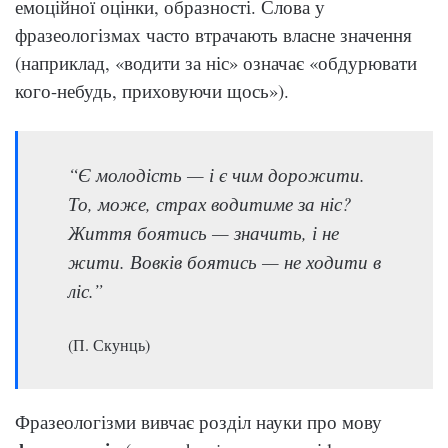
емоційної оцінки, образності. Слова у
фразеологізмах часто втрачають власне значення
(наприклад, «водити за ніс» означає «обдурювати
кого-небудь, приховуючи щось»).
“Є молодість — і є чим дорожити.
То, може, страх водитиме за ніс?
Життя боятись — значить, і не
жити. Вовків боятись — не ходити в
ліс.”
(П. Скунць)
Фразеологізми вивчає розділ науки про мову