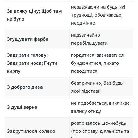
незважаючи на будь-які
За всяку ціну; Щоб там
труднощі, обовʼязково,
не було
неодмінно
надзвичайно
Згущувати фарби
перебільшувати
Задирати голову;
гордитися, зазнаватися,
Задирати носа; Гнути
бундючитися, пихато
кирпу
поводитися
безпричинно, без будь-
З доброго дива
якої підстави
не подобається, викликає
З душі верне
велику огиду
розпочалось що-небудь
Закрутилося колесо
(про справу, діяльність та