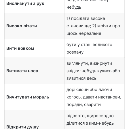
Вислизнути з рук
небудь
1) посідати високе
Високо літати
становище; 2) мріяти про
щось нереальне
бути у стані великого
Вити вовком
розпачу
виглянути, визирнути
Витикати носа
звідки-небудь кудись або
з’явитися десь
дорікаючи або лаючи
Вичитувати мораль
когось, давати настанови,
поради, сварити
відверто, щиросердно
ділитися з ким-небудь
Відкрити душу