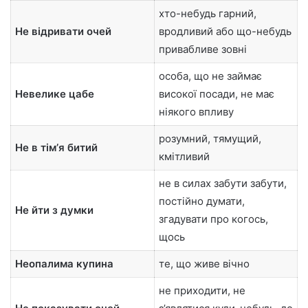
хто-небудь гарний,
Не відривати очей
вродливий або що-небудь
привабливе зовні
особа, що не займає
Невелике цабе
високої посади, не має
ніякого впливу
розумний, тямущий,
Не в тімʼя битий
кмітливий
не в силах забути забути,
постійно думати,
Не йти з думки
згадувати про когось,
щось
Неопалима купина
те, що живе вічно
не приходити, не