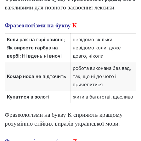
важливими для повного засвоєння лексики.
Фразеологізми на букву
К
Коли рак на горі свисне;
невідомо скільки,
Як виросте гарбуз на
невідомо коли, дуже
вербі; Ні вдень ні вночі
довго, ніколи
робота виконана без вад,
Комар носа не підточить
так, що ні до чого і
причепитися
Купатися в золоті
жити в багатстві, щасливо
Фразеологізми на букву К сприяють кращому
розумінню стійких виразів української мови.