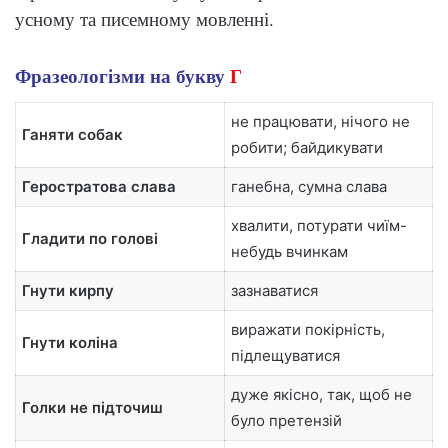
усному та писемному мовленні.
Фразеологізми на букву
Г
не працювати, нічого не
Ганяти собак
робити; байдикувати
Геростратова слава
ганебна, сумна слава
хвалити, потурати чиїм-
Гладити по голові
небудь вчинкам
Гнути кирпу
зазнаватися
виражати покірність,
Гнути коліна
підлещуватися
дуже якісно, так, щоб не
Голки не підточиш
було претензій