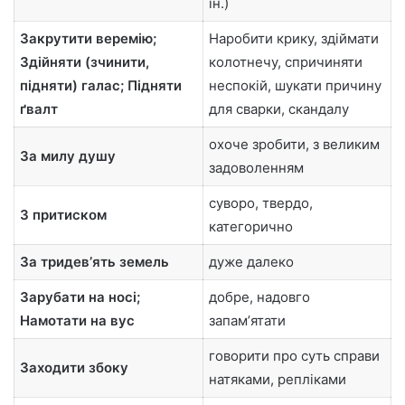
ін.)
Закрутити веремію;
Наробити крику, здіймати
Здійняти (зчинити,
колотнечу, спричиняти
підняти) галас; Підняти
неспокій, шукати причину
ґвалт
для сварки, скандалу
охоче зробити, з великим
За милу душу
задоволенням
суворо, твердо,
З притиском
категорично
За тридевʼять земель
дуже далеко
Зарубати на носі;
добре, надовго
Намотати на вус
запамʼятати
говорити про суть справи
Заходити збоку
натяками, репліками