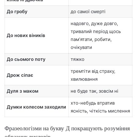
До гробу
до самої смерті
надовго, дуже довго,
тривалий період щось
До нових віників
памʼятати, робити,
очікувати
До сьомого поту
тяжко
тремтіти від страху,
Дрож сіпає
хвилювання
Дуля з маком
не буде так, зовсім ні
хто-небудь втратив
Думки колесом заходили
ясність, чіткість мислення
Фразеологізми на букву Д покращують розуміння
образних висловів.