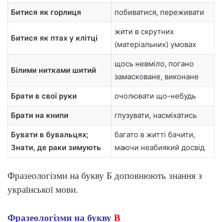
Битися як горлиця
побиватися, переживати
жити в скрутних
Битися як птах у клітці
(матеріальних) умовах
щось невміло, погано
Білими нитками шитий
замасковане, виконане
Брати в свої руки
очолювати що-небудь
Брати на книпи
глузувати, насміхатись
Бувати в бувальцях;
багато в житті бачити,
Знати, де раки зимують
маючи неабиякий досвід
Фразеологізми на букву Б доповнюють знання з
української мови.
Фразеологізми на букву
В