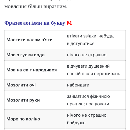
мовлення більш виразним.
Фразеологізми на букву
М
втікати звідки-небудь,
Мастити салом пʼяти
відступатися
Мов з гуски вода
нічого не страшно
відчувати душевний
Мов на світ народився
спокій після переживань
Мозолити очі
набридати
займатися фізичною
Мозолити руки
працею; працювати
нічого не страшно,
Море по коліно
байдуже