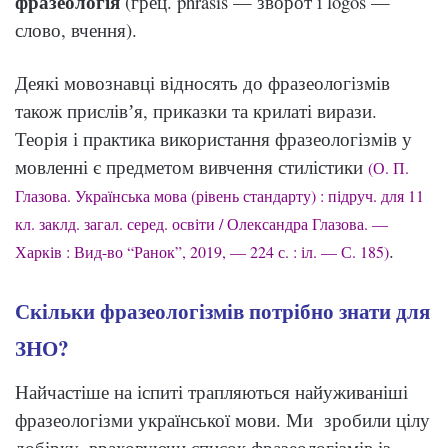
фразеологія
(грец. phrasis — зворот і logos —
слово, вчення).
Деякі мовознавці відносять до фразеологізмів
також прислівʼя, приказки та крилаті вирази.
Теорія і практика використання фразеологізмів у
мовленні є предметом вивчення стилістики
(О. П.
Глазова. Українська мова (рівень стандарту) : підруч. для 11
кл. заклд. загал. серед. освіти / Олександра Глазова. —
.
Харків : Вид-во “Ранок”, 2019, — 224 с. : іл. — С. 185)
Скільки фразеологізмів потрібно знати для
ЗНО?
Найчастіше на іспиті трапляються найуживаніші
фразеологізми української мови. Ми зробили цілу
добірку, враховуючи список фразеологізмів із