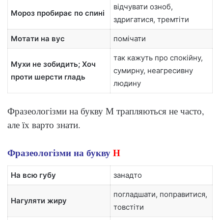
відчувати озноб,
Мороз пробирає по спині
здригатися, тремтіти
Мотати на вус
помічати
так кажуть про спокійну,
Мухи не зобидить; Хоч
сумирну, неагресивну
проти шерсти гладь
людину
Фразеологізми на букву М трапляються не часто,
але їх варто знати.
Фразеологізми на букву
Н
На всю губу
занадто
погладшати, поправитися,
Нагуляти жиру
товстіти