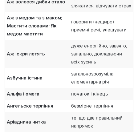
Аж волосся дибки стало
злякатися, відчувати страх
Аж з медом та з маком;
говорити (нещиро)
Мастити словами; Як
приємні речі, улещувати
медом мастити
дуже енергійно, завзято,
Аж іскри летять
запально, докладаючи
всіх зусиль
загальнозрозуміла
Азбучна істина
елементарна річ
Альфа і омега
початок і кінець
Ангельске терпіння
безмірне терпіння
те, що дає правильний
Аріаднина нитка
напрямок