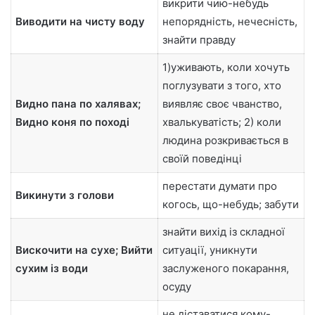
викрити чию-небудь
Виводити на чисту воду
непорядність, нечесність,
знайти правду
1)уживають, коли хочуть
поглузувати з того, хто
Видно пана по халявах;
виявляє своє чванство,
Видно коня по поході
хвалькуватість; 2) коли
людина розкривається в
своїй поведінці
перестати думати про
Викинути з голови
когось, що-небудь; забути
знайти вихід із складної
Вискочити на сухе; Вийти
ситуації, уникнути
сухим із води
заслуженого покарання,
осуду
не діставатися кому-