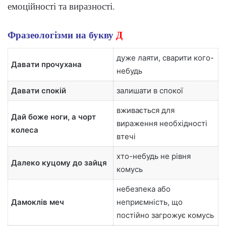
емоційності та виразності.
Фразеологізми на букву
Д
дуже лаяти, сварити кого-
Давати прочухана
небудь
Давати спокій
залишати в спокої
вживається для
Дай боже ноги, а чорт
вираження необхідності
колеса
втечі
хто-небудь не рівня
Далеко куцому до зайця
комусь
небезпека або
Дамоклів меч
неприємність, що
постійно загрожує комусь