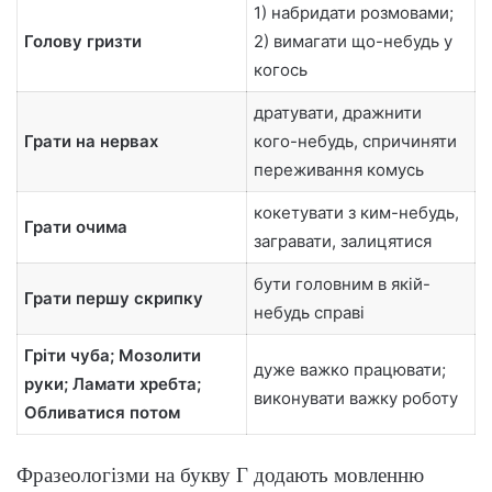
1) набридати розмовами;
Голову гризти
2) вимагати що-небудь у
когось
дратувати, дражнити
Грати на нервах
кого-небудь, спричиняти
переживання комусь
кокетувати з ким-небудь,
Грати очима
загравати, залицятися
бути головним в якій-
Грати першу скрипку
небудь справі
Гріти чуба; Мозолити
дуже важко працювати;
руки; Ламати хребта;
виконувати важку роботу
Обливатися потом
Фразеологізми на букву Г додають мовленню