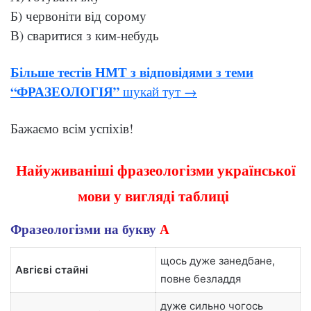
Б) червоніти від сорому
В) сваритися з ким-небудь
Більше тестів НМТ з відповідями з теми
“ФРАЗЕОЛОГІЯ”
шукай тут →
Бажаємо всім успіхів!
Найуживаніші фразеологізми української
мови у вигляді таблиці
Фразеологізми на букву
А
щось дуже занедбане,
Авгієві стайні
повне безладдя
дуже сильно чогось