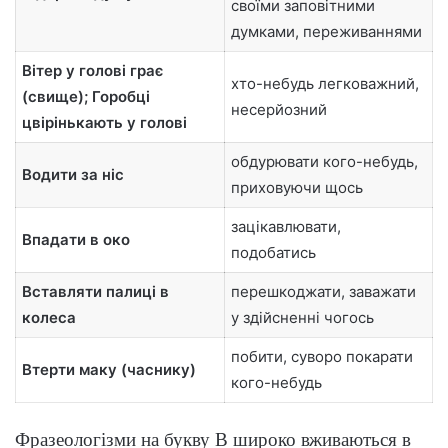
своїми заповітними
думками, переживаннями
Вітер у голові грає
хто-небудь легковажний,
(свище); Горобці
несерйозний
цвірінькають у голові
обдурювати кого-небудь,
Водити за ніс
приховуючи щось
зацікавлювати,
Впадати в око
подобатись
Вставляти палиці в
перешкоджати, заважати
колеса
у здійсненні чогось
побити, суворо покарати
Втерти маку (часнику)
кого-небудь
Фразеологізми на букву В широко вживаються в