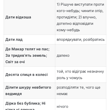
1) Рішуче виступати проти
кого-небудь; чинити опір,
Дати відкоша
протидіяти; 2) влучно,
дотепно відповідати
кому-небудь
Дати лад
впорядкувати, розібратись
Де Макар телят не пас;
За тридевʼять земель;
далеко
Світ за очі
той, хто відіграє незначну
Десята спиця в колесі
роль у чомусь
Ділити шкуру невбитого
розподіляти те, чого ще
ведмедя
немає
Дірка без бублика; Ні
нічого
кілка ні дрючка