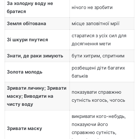
За холодну воду не
нічого не зробити
братися
Земля обітована
місце заповітної мрії
старатися з усіх сил для
Зі шкури пнутися
досягнення мети
Знати, де раки зимують
бути хитрим, спритним
розбещені діти багатих
Золота молодь
батьків
Зривати личину; Зривати
показувати справжню
маску; Виводити на
сутність когось, чогось
чисту воду
викривати кого-небудь,
показуючи його
Зривати маску
справжню сутність,