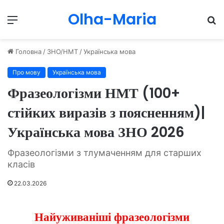
Olha-Maria
Menu
П
Головна
/
ЗНО/НМТ
/
Українська мова
Про мову
Українська мова
Фразеологізми НМТ (100+
стійких виразів з поясненням)|
Українська мова ЗНО 2026
Фразеологізми з тлумаченням для старших
класів
22.03.2026
Найуживаніші фразеологізми