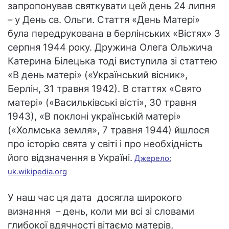
запропонував святкувати цей день 24 липня
– у День св. Ольги. Стаття «День Матері»
була передрукована в берлінських «Вістях» 3
серпня 1944 року. Дружина Олега Ольжича
Катерина Білецька тоді виступила зі статтею
«В день матері» («Український вісник»,
Берлін, 31 травня 1942). В статтях «Свято
матері» («Васильківські вісті», 30 травня
1943), «В поклоні українській матері»
(«Холмська земля», 7 травня 1944) йшлося
про історію свята у світі і про необхідність
його відзначення в Україні.
Джерело:
uk.wikipedia.org
У наш час ця дата досягла широкого
визнання – день, коли ми всі зі словами
глибокої вдячності вітаємо матерів,