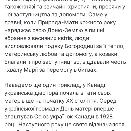
також князі та звичайні християни, просячи у
неї заступництва та допомоги. Саме у
травні, коли Природа-Мати кожного року
наряджає свою Доню-Землю в пишні
вбрання з весняних квітів, люди
висловлювали подяку Богородиці за її тепло,
материнську любов та допомогу, а козаки
благали її про заступництво, віддавали честь
і хвалу Марії за перемогу в битвах.
Наведемо ще один приклад, у Канаді
українська діаспора почала вітати своїх
матерів ще на початку XX століття. Серед
української громади День матері вперше
влаштував Союз українок Канади в 1928
році. Наступного року це свято відзначалося