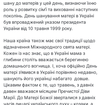
шану до матерів у цей день, визнаючи їхню
роль у розвитку сім’ї та вихованні наступних
поколінь. День шанування матері в Україні
був впроваджений указом президента
України від 10 травня 1999 року.
Наша країна також має свої традиції щодо
відзначення Міжнародного свята матері.
Кожен із нас знає, що в Україні мама з
глибини століть вважається берегинею
домашнього вогнища. І, хоча офіційно День
матері з’явився в Україні порівняно недавно,
шанують його українці набагато довше.
Цікавим фактом є те, що травень, з давніх
давен вважався місяцем Пречистої Діви
Марії. До Матері Божої зверталися з давніх
часів лицарі українського духу – козаки, а