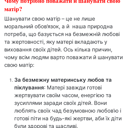
Чому потрібно поважати й шанувати свою
матір?
Шанувати свою матір – це не лише
моральний обов’язок, а й наша природна
потреба, що базується на безмежній любові
та жертовності, яку матері вкладають у
виховання своїх дітей. Ось кілька причин,
чому всім людям варто поважати й шанувати
свою матір:
За безмежну материнську любов та
піклування
: Матері завжди готові
жертвувати своїм часом, енергією та
зусиллями заради своїх дітей. Вони
люблять своїх чад безумовною любов’ю і
готові піти на будь-які жертви, аби їх діти
були здорові та щасливі.