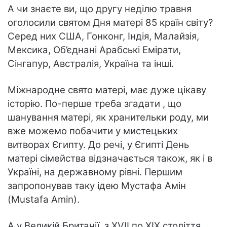
А чи знаєте ви, що другу неділю травня
оголосили святом Дня матері 85 країн світу?
Серед них США, Гонконг, Індія, Малайзія,
Мексика, Об’єднані Арабські Емірати,
Сінгапур, Австралія, Україна та інші.
Міжнародне свято матері, має дуже цікаву
історію. По-перше треба згадати , що
шанування матері, як хранительки роду, ми
вже можемо побачити у мистецьких
витворах Єгипту. До речі, у Єгипті День
матері сімейства відзначається також, як і в
Україні, на державному рівні. Першим
запропонував таку ідею Мустафа Амін
(Mustafa Amin).
А у Великій Британії з XVII по XIX століття