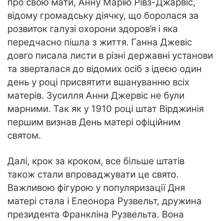
про свою мати, Анну Марію Рівз-Джарвіс,
відому громадську діячку, що боролася за
розвиток галузі охорони здоров’я і яка
передчасно пішла з життя. Ганна Джевіс
довго писала листи в різні державні установи
та зверталася до відомих осіб з ідеєю один
день у році присвятити вшануванню всіх
матерів. Зусилля Анни Джервіс не були
марними. Так як у 1910 році штат Вірджинія
першим визнав День матері офіційним
святом.
Далі, крок за кроком, все більше штатів
також стали впроваджувати це свято.
Важливою фігурою у популяризації Дня
матері стала і Елеонора Рузвельт, дружина
президента Франкліна Рузвельта. Вона