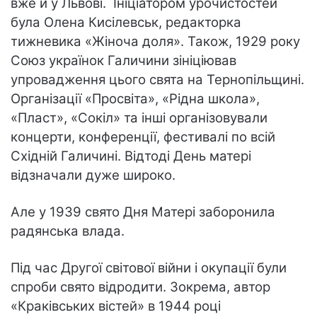
вже й у Львові. Ініціатором урочистостей
була Олена Кисілевськ, редакторка
тижневика «Жіноча доля». Також, 1929 року
Союз українок Галичини зініціював
упровадження цього свята на Тернопільщині.
Організації «Просвіта», «Рідна школа»,
«Пласт», «Сокіл» та інші організовували
концерти, конференції, фестивалі по всій
Східній Галичині. Відтоді День матері
відзначали дуже широко.
Але у 1939 свято Дня Матері заборонила
радянська влада.
Під час Другої світової війни і окупації були
спроби свято відродити. Зокрема, автор
«Краківських вістей» в 1944 році