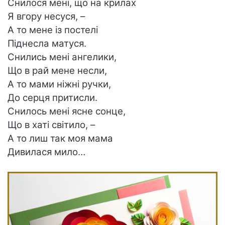
Снилося мені, що на крилах
Я вгору несуся, –
А то мене із постелі
Піднесла матуся.
Снились мені ангелики,
Що в рай мене несли,
А то мами ніжні ручки,
До серця притисли.
Снилось мені ясне сонце,
Що в хаті світило, –
А то лиш так моя мама
Дивилася мило…