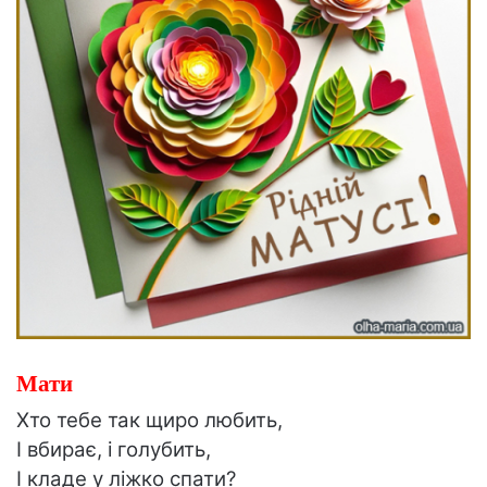
Мати
Хто тебе так щиро любить,
І вбирає, і голубить,
І кладе у ліжко спати?