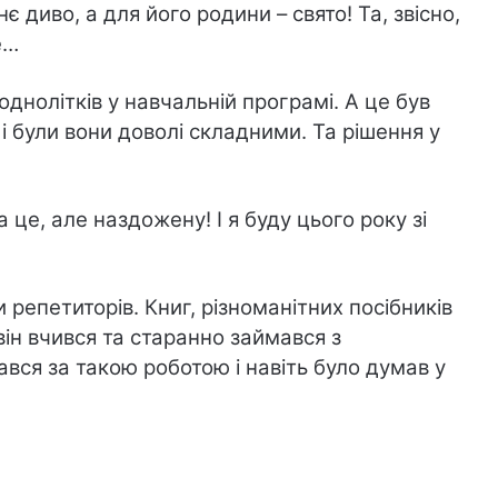
 диво, а для його родини – свято! Та, звісно,
е…
днолітків у навчальній програмі. А це був
і були вони доволі складними. Та рішення у
а це, але наздожену! І я буду цього року зі
репетиторів. Книг, різноманітних посібників
 він вчився та старанно займався з
ався за такою роботою і навіть було думав у