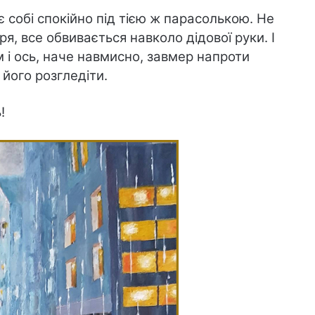
є собі спокійно під тією ж парасолькою. Не
иря, все обвивається навколо дідової руки. І
 і ось, наче навмисно, завмер напроти
 його розгледіти.
!