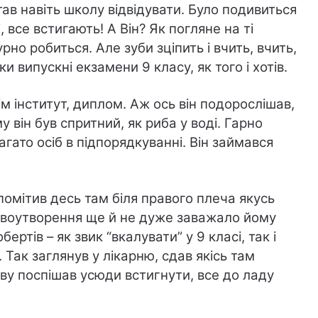
Став навіть школу відвідувати. Було подивиться
і, все встигають! А Він? Як погляне на ті
но робиться. Але зуби зціпить і вчить, вчить,
ки випускні екзамени 9 класу, як того і хотів.
м інститут, диплом. Аж ось він подорослішав,
у він був спритний, як риба у воді. Гарно
гато осіб в підпорядкуванні. Він займався
 помітив десь там біля правого плеча якусь
новоутворення ще й не дуже заважало йому
ертів – як звик “вкалувати” у 9 класі, так і
Так заглянув у лікарню, сдав якісь там
нову поспішав усюди встигнути, все до ладу