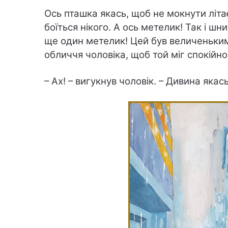
Ось пташка якась, щоб не мокнути літа
боїться нікого. А ось метелик! Так і шн
ще один метелик! Цей був величеньким
обличчя чоловіка, щоб той міг спокійно
– Ах! – вигукнув чоловік. – Дивина якась