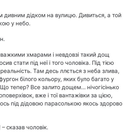
тим дивним дідком на вулицю. Дивиться, а той
кою у небо.
н.
я важкими хмарами і невдовзі такий дощ
ив стати під неї і того чоловіка. Під тією
еальність. Там десь ллється з неба злива,
ургон білого кольору, яких було багато у
? Що тепер? Все залито дощем… нічогісінько
оповерхівок, вже і тої вантажівки за цією,
 ось під дідовою парасолькою якось здорово
 – сказав чоловік.