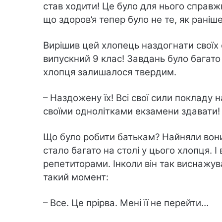
став ходити! Це було для нього справжнє
що здоров’я тепер було не те, як раніш
Вирішив цей хлопець наздогнати своїх о
випускний 9 клас! Завдань було багато 
хлопця залишалося твердим.
– Наздожену їх! Всі свої сили покладу н
своїми однолітками екзамени здавати!
Що було робити батькам? Найняли вони 
стало багато на столі у цього хлопця. І
репетиторами. Інколи він так виснажув
такий момент:
– Все. Це прірва. Мені її не перейти…