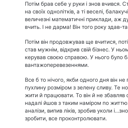
Потім брав себе у руки і знов вчився. 
на своїх однолітків, а ті веселі, балакуч
величезні математичні приклади, аж дур
вчить. І не дарма! Він того року здав-та
Потім він продовжував ще вчитися, поті
став мужнім, відкрив свій бізнес. У ньом
керував своєю справою. У нього було ба
вантажоперевезеннями.
Все б то нічого, якби одного дня він не
пухлину розміром з зелену сливу. Те 
жити й працювати. То він й не збавляв об
надалі йшов з таким наміром по життю. 
аналізи, випив ліків, зробив уколи і…з
зробити, все проконтролювати.