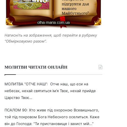
Натисніть на зображення, щоб перейти в рубрику
"Обмірковуємо разом".
МОЛИТВИ ЧИТАТИ ОНЛАЙН
МОЛИТВА “ОТЧЕ НАШ”: Отче наш, що єси на
небесах, нехай святиться ім’я Твоє, нехай прийде
Царство Твоє…
ПСАЛОМ 90: Хто живе під охороною Всевишнього,
той під покровом Бога Небесного оселиться. Каже
він до Господа: “Ти пристановище і захист мій…”