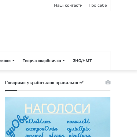
Наші контакти
Про себе
винки
Творча скарбничка
ЗНО/НМТ
Говоримо українською правильно ✅