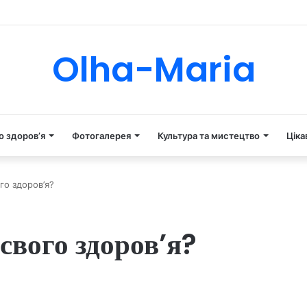
Tube
Instagram
Olha-Maria
о здоров’я
Фотогалерея
Культура та мистецтво
Ціка
го здоров’я?
свого здоров’я?