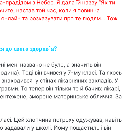
ра-прадідом з Небес. Я дала їй назву “Як ти
ачите, настав той час, коли я повинна
у онлайн та розказувати про те людям… Тож
я до свого здоров’я?
ні мені названо не було, а значить він
юдина). Тоді він вчився у 7-му класі. Та якось
го знаходився у стінах лікарняних закладів. У
авми. То тепер він тільки те й бачив: лікарі,
збентежене, зморене материнське обличчя. За
ласі. Цей хлопчина потроху одужував, навіть
о задавали у школі. Йому пощастило і він