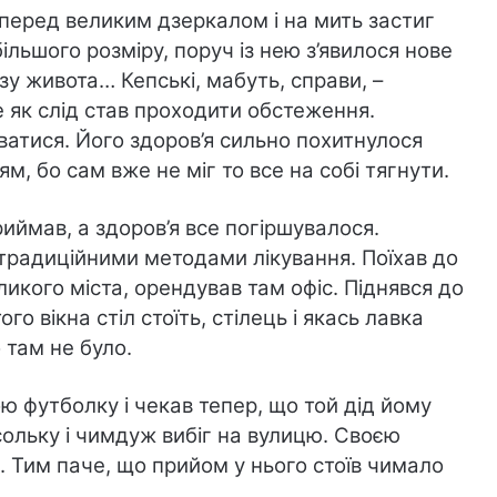
в перед великим дзеркалом і на мить застиг
ільшого розміру, поруч із нею з’явилося нове
изу живота… Кепські, мабуть, справи, –
е як слід став проходити обстеження.
ватися. Його здоров’я сильно похитнулося
, бо сам вже не міг то все на собі тягнути.
приймав, а здоров’я все погіршувалося.
етрадиційними методами лікування. Поїхав до
икого міста, орендував там офіс. Піднявся до
го вікна стіл стоїть, стілець і якась лавка
 там не було.
ю футболку і чекав тепер, що той дід йому
сольку і чимдуж вибіг на вулицю. Своєю
. Тим паче, що прийом у нього стоїв чимало