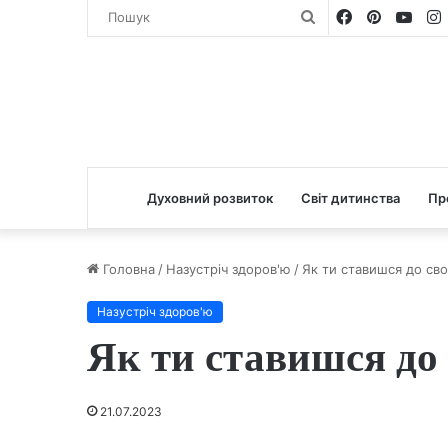
Facebook
Pinterest
You
Пошук
Духовний розвиток
Світ дитинства
Пр
Головна
/
Назустріч здоров'ю
/
Як ти ставишся до сво
Назустріч здоров'ю
Як ти ставишся до 
21.07.2023