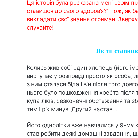
Ця історія була розказана мені своїм п
ставишся до свого здоров’я?” Тож, як б
викладати свої знання отримані Зверх
слухайте!
Як ти ставишс
Колись жив собі один хлопець (його іме
виступає у розповіді просто як особа, л
з ним сталася біда і він після того дов
нього було пошкодження хребта після тр
купа ліків, безконечні обстеження та 
тим і рік минув. Другий настав…
Його однолітки вже навчалися у 9-му к
став робити деякі домашні завдання, щ