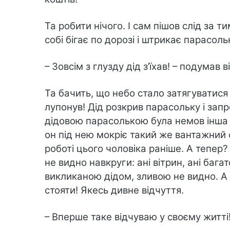
Та робити нічого. І сам пішов слід за 
собі бігає по дорозі і штрикає парасоль
– Зовсім з глузду дід з’їхав! – подумав ві
Та бачить, що небо стало затягуватис
лупонув! Дід розкрив парасольку і запрос
дідовою парасолькою була немов інша р
он під нею мокріє такий же вантажний ф
роботі цього чоловіка раніше. А тепер
не видно навкруги: ані вітрин, ані багат
викликаною дідом, зливою не видно. А
стояти! Якесь дивне відчуття.
– Вперше таке відчуваю у своєму житті!