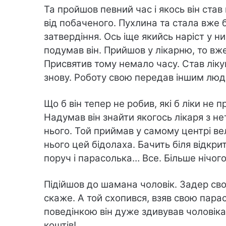
Та пройшов певний час і якось він ста
від побаченого. Пухлина та стала вже б
затвердіння. Ось іще якийсь наріст у н
подумав він. Прийшов у лікарню, то вж
Присвятив тому немало часу. Став ліку
знову. Роботу свою передав іншим людям
Що б він тепер не робив, які б ліки не 
Надумав він знайти якогось лікаря з н
нього. Той приймав у самому центрі вел
нього цей бідолаха. Бачить біля відкрито
поруч і парасолька… Все. Більше нічого
Підійшов до шамана чоловік. Задер сво
скаже. А той схопився, взяв свою пара
поведінкою він дуже здивував чоловіка
коштів!