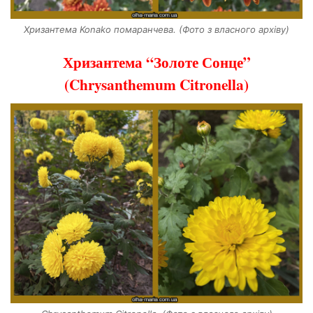
Хризантема Konako помаранчева. (Фото з власного архіву)
Хризантема “Золоте Сонце”
(Chrysanthemum Citronella)