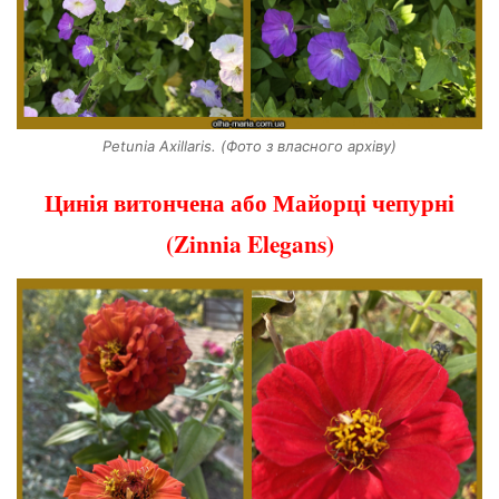
Petunia Axillaris. (Фото з власного архіву)
Цинія витончена або Майорці чепурні
(Zinnia Elegans)