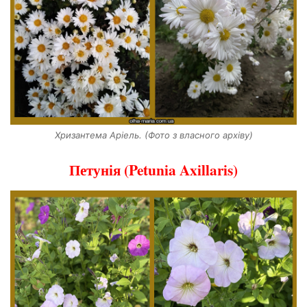
Хризантема Аріель. (Фото з власного архіву)
Петунія (Petunia Axillaris)