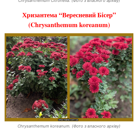
Chrysanthemum Citronella. (Фото з власного архіву)
Хризантема “Вересневий Бісер”
(Chrysanthemum koreanum)
Chrysanthemum koreanum. (Фото з власного архіву)