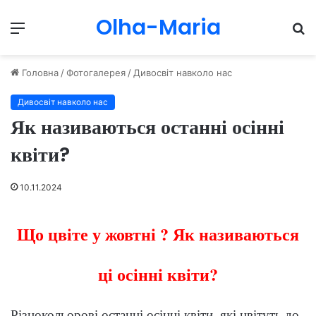
Olha-Maria
Menu
П
Головна
/
Фотогалерея
/
Дивосвіт навколо нас
Дивосвіт навколо нас
Як називаються останні осінні
квіти?
10.11.2024
Що цвіте у жовтні ? Як називаються
ці осінні квіти?
Різнокольорові останні осінні квіти, які цвітуть до