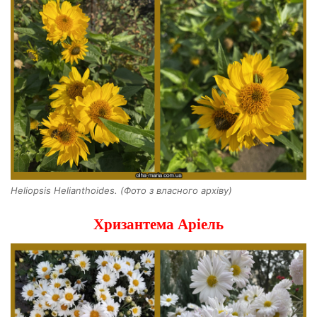
Heliopsis Helianthoides. (Фото з власного архіву)
Хризантема Аріель