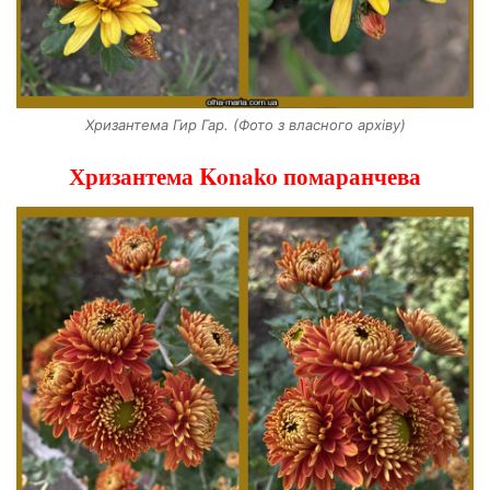
Хризантема Гир Гар. (Фото з власного архіву)
Хризантема Konako помаранчева