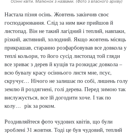
Осінні квіти. Малюнок з назвами. (Фото з власного архіву)
Настала пізня осінь. Жовтень закінчив своє
господарювання. Слід за ним вже прийшов й
листопад. Він не такий лагідний і теплий, навпаки,
різкий, активний, холодний. Якщо жовтень місяць
прикрашав, старанно розфарбовував все довкола у
теплі кольори, то його сусід листопад той гляди
все зриває з дерев й кущів та розкидає довкола –
всю бувалу красу осіннього листя мне, псує,
скручує… Нічого не залишає по собі, лишень голу
землю й роздягнені, голі дерева. Перед зимою так
вислужується, все їй догодити хоче. І так по
колу… рік за роком.
Роздивляйтеся фото чудових квітів, що були
зроблені 31 жовтня. Тоді це був чудовий, теплий