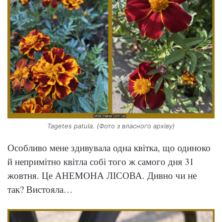
Tagetes patula. (Фото з власного архіву)
Особливо мене здивувала одна квітка, що одиноко
й непримітно квітла собі того ж самого дня 31
жовтня. Це АНЕМОНА ЛІСОВА. Дивно чи не
так? Вистояла…