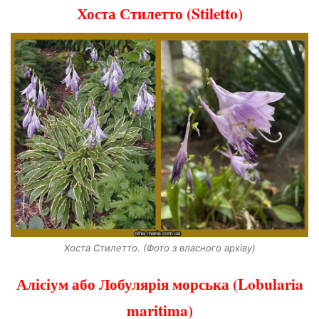
Хоста Стилетто (Stiletto)
Хоста Стилетто. (Фото з власного архіву)
Алісіум або Лобулярія морська (Lobularia
maritima)