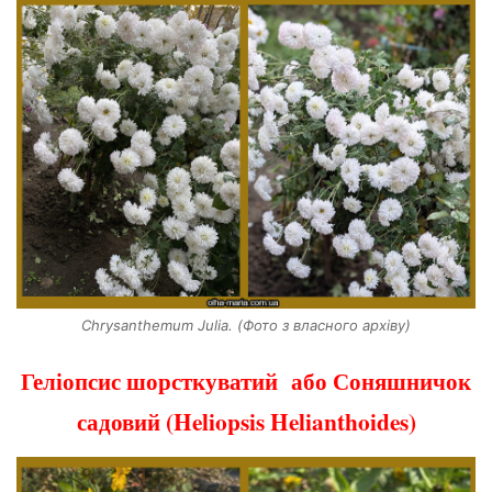
Chrysanthemum Julia. (Фото з власного архіву)
Геліопсис шорсткуватий або Соняшничок
садовий (Heliopsis Helianthoides)