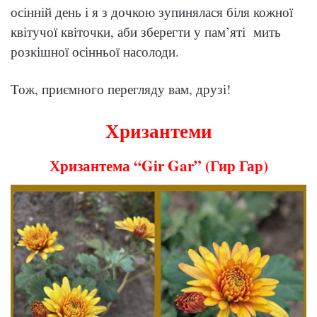
осінній день і я з дочкою зупинялася біля кожної
квітучої квіточки, аби зберегти у пам’яті мить
розкішної осінньої насолоди.
Тож, приємного перегляду вам, друзі!
Хризантеми
Хризантема “Gir Gar” (Гир Гар)