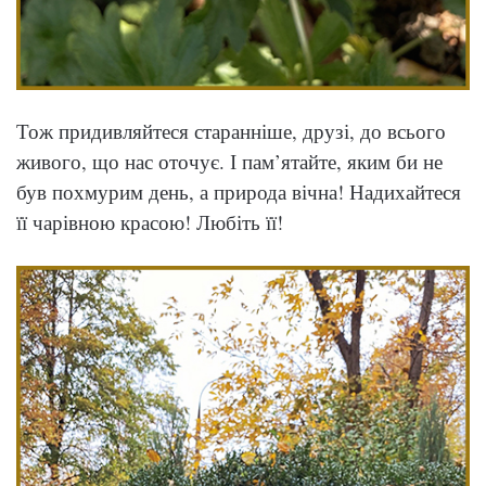
Тож придивляйтеся старанніше, друзі, до всього
живого, що нас оточує. І пам’ятайте, яким би не
був похмурим день, а природа вічна! Надихайтеся
її чарівною красою! Любіть її!