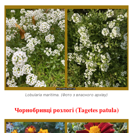
Lobularia maritima. (Фото з власного архіву)
Чорнобривці розлогі (Tagetes patula)