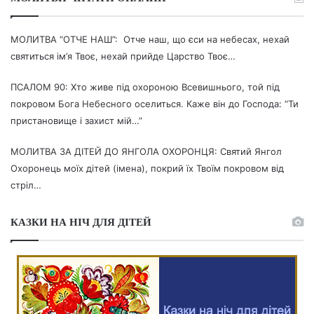
МОЛИТВА “ОТЧЕ НАШ”: Отче наш, що єси на небесах, нехай
святиться ім’я Твоє, нехай прийде Царство Твоє…
ПСАЛОМ 90: Хто живе під охороною Всевишнього, той під
покровом Бога Небесного оселиться. Каже він до Господа: “Ти
пристановище і захист мій…”
МОЛИТВА ЗА ДІТЕЙ ДО ЯНГОЛА ОХОРОНЦЯ: Святий Янгол
Охоронець моїх дітей (імена), покрий їх Твоїм покровом від
стріл…
КАЗКИ НА НІЧ ДЛЯ ДІТЕЙ