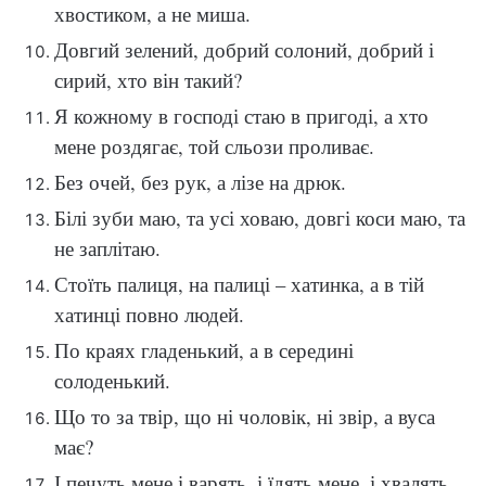
хвостиком, а не миша.
Довгий зелений, добрий солоний, добрий і
сирий, хто він такий?
Я кожному в господі стаю в пригоді, а хто
мене роздягає, той сльози проливає.
Без очей, без рук, а лізе на дрюк.
Білі зуби маю, та усі ховаю, довгі коси маю, та
не заплітаю.
Стоїть палиця, на палиці – хатинка, а в тій
хатинці повно людей.
По краях гладенький, а в середині
солоденький.
Що то за твір, що ні чоловік, ні звір, а вуса
має?
І печуть мене і варять, і їдять мене, і хвалять.