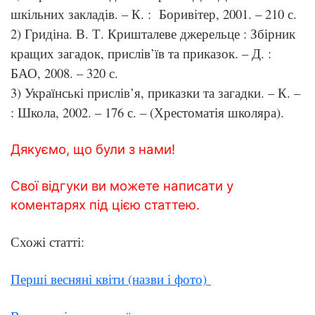
шкільних закладів. – К. : Боривітер, 2001. – 210 с.
2) Гридіна. В. Т. Кришталеве джерельце : Збірник
кращих загадок, прислів’їв та приказок. – Д. :
БАО, 2008. – 320 с.
3) Українські прислів’я, приказки та загадки. – К. –
: Школа, 2002. – 176 с. – (Хрестоматія школяра).
Дякуємо, що були з нами!
Свої відгуки ви можете написати у
коментарях під цією статтею.
Схожі статті:
Перші весняні квіти (назви і фото)