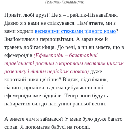
Грайлик-Пізнавайлик
Привіт, любі друзі! Це я – Грайлик-Пізнавайлик.
Давно я з вами не спілкувався. Пам’ятаєте, ми з
вами ходили
весняними стежками рідного краю
?
Знайомилися з першоцвітами. А зараз вже й
травень добігає кінця. До речі, а чи ви знаєте, що в
ефемероїдів
(Ефемероїди – багаторічні
трав’янисті рослини з коротким весняним циклом
розвитку і літнім періодом спокою)
дуже
короткий цикл цвітіння? Відтак, підсніжник,
гіацинт, проліска, гадюча цибулька та інші
ефемероїди вже відцвіли. Тепер вони будуть
набиратися сил до наступної ранньої весни.
А знаєте чим я займався? У мене було дуже багато
справ. Я допомагав бабусі на городі.