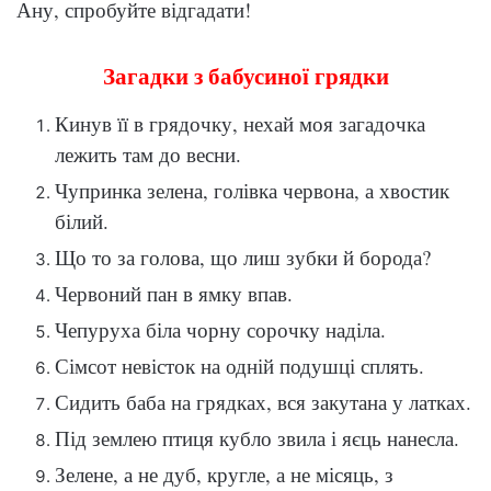
Ану, спробуйте відгадати!
Загадки з бабусиної грядки
Кинув її в грядочку, нехай моя загадочка
лежить там до весни.
Чупринка зелена, голівка червона, а хвостик
білий.
Що то за голова, що лиш зубки й борода?
Червоний пан в ямку впав.
Чепуруха біла чорну сорочку наділа.
Сімсот невісток на одній подушці сплять.
Сидить баба на грядках, вся закутана у латках.
Під землею птиця кубло звила і яєць нанесла.
Зелене, а не дуб, кругле, а не місяць, з