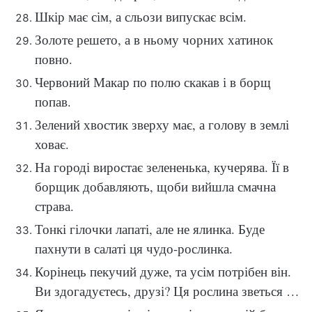
Шкір має сім, а сльози випускає всім.
Золоте решето, а в ньому чорних хатинок
повно.
Червоний Макар по полю скакав і в борщ
попав.
Зелений хвостик зверху має, а голову в землі
ховає.
На городі виростає зелененька, кучерява. Її в
борщик добавляють, щоби вийшла смачна
страва.
Тонкі гілочки лапаті, але не ялинка. Буде
пахнути в салаті ця чудо-рослинка.
Корінець пекучий дуже, та усім потрібен він.
Ви здогадуєтесь, друзі? Ця рослина зветься …