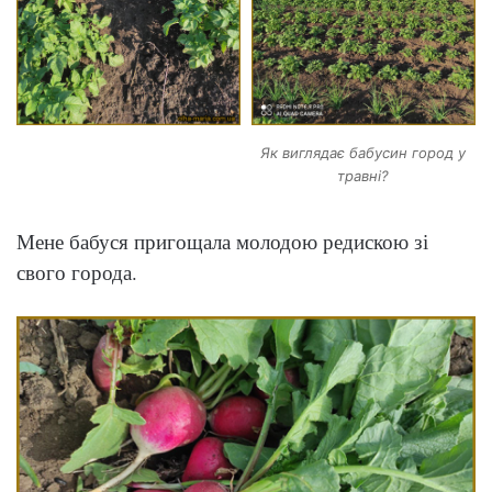
Як виглядає бабусин город у
травні?
Мене бабуся пригощала молодою редискою зі
свого города.