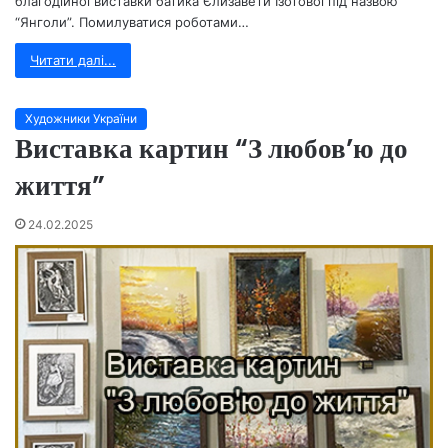
благодійної виставки батика Єлизавети Ізотової під назвою
“Янголи”. Помилуватися роботами…
Читати далі...
Художники України
Виставка картин “З любов’ю до
життя”
24.02.2025