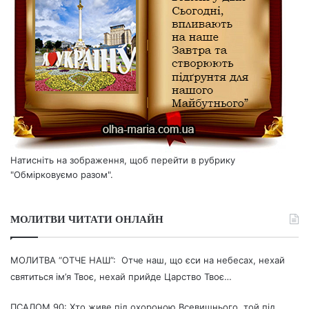
Натисніть на зображення, щоб перейти в рубрику
"Обмірковуємо разом".
МОЛИТВИ ЧИТАТИ ОНЛАЙН
МОЛИТВА “ОТЧЕ НАШ”: Отче наш, що єси на небесах, нехай
святиться ім’я Твоє, нехай прийде Царство Твоє…
ПСАЛОМ 90: Хто живе під охороною Всевишнього, той під