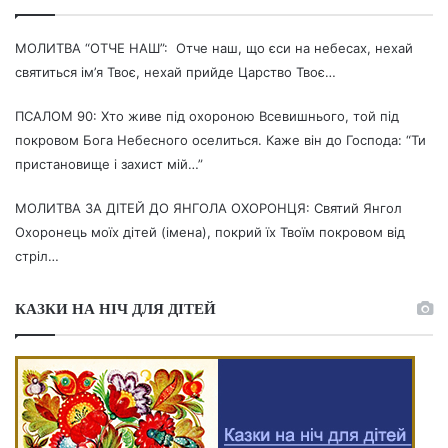
МОЛИТВА “ОТЧЕ НАШ”: Отче наш, що єси на небесах, нехай
святиться ім’я Твоє, нехай прийде Царство Твоє…
ПСАЛОМ 90: Хто живе під охороною Всевишнього, той під
покровом Бога Небесного оселиться. Каже він до Господа: “Ти
пристановище і захист мій…”
МОЛИТВА ЗА ДІТЕЙ ДО ЯНГОЛА ОХОРОНЦЯ: Святий Янгол
Охоронець моїх дітей (імена), покрий їх Твоїм покровом від
стріл…
КАЗКИ НА НІЧ ДЛЯ ДІТЕЙ