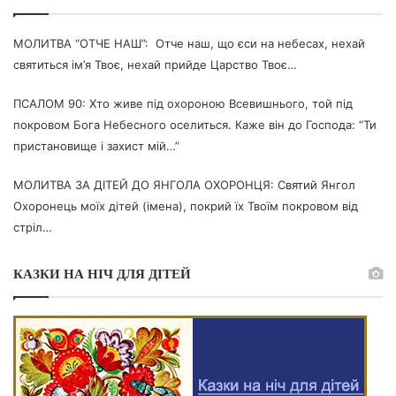
МОЛИТВА “ОТЧЕ НАШ”: Отче наш, що єси на небесах, нехай
святиться ім’я Твоє, нехай прийде Царство Твоє…
ПСАЛОМ 90: Хто живе під охороною Всевишнього, той під
покровом Бога Небесного оселиться. Каже він до Господа: “Ти
пристановище і захист мій…”
МОЛИТВА ЗА ДІТЕЙ ДО ЯНГОЛА ОХОРОНЦЯ: Святий Янгол
Охоронець моїх дітей (імена), покрий їх Твоїм покровом від
стріл…
КАЗКИ НА НІЧ ДЛЯ ДІТЕЙ