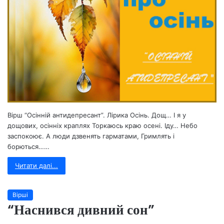
Вірш “Осінній антидепресант”. Лірика Осінь. Дощ… І я у
дощових, осінніх краплях Торкаюсь краю осені. Іду… Небо
заспокоює. А люди дзвенять гарматами, Гримлять і
борються……
Читати далі...
Вірші
“Наснився дивний сон”