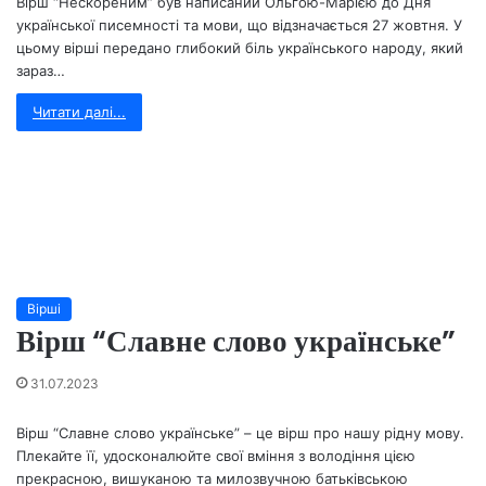
Вірш “Нескореним” був написаний Ольгою-Марією до Дня
української писемності та мови, що відзначається 27 жовтня. У
цьому вірші передано глибокий біль українського народу, який
зараз…
Читати далі...
Вірші
Вірш “Славне слово українське”
31.07.2023
Вірш “Славне слово українське” – це вірш про нашу рідну мову.
Плекайте її, удосконалюйте свої вміння з володіння цією
прекрасною, вишуканою та милозвучною батьківською