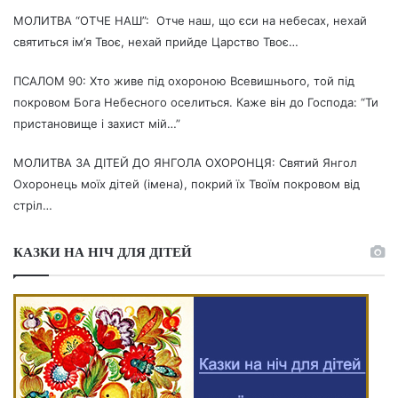
МОЛИТВА “ОТЧЕ НАШ”: Отче наш, що єси на небесах, нехай
святиться ім’я Твоє, нехай прийде Царство Твоє…
ПСАЛОМ 90: Хто живе під охороною Всевишнього, той під
покровом Бога Небесного оселиться. Каже він до Господа: “Ти
пристановище і захист мій…”
МОЛИТВА ЗА ДІТЕЙ ДО ЯНГОЛА ОХОРОНЦЯ: Святий Янгол
Охоронець моїх дітей (імена), покрий їх Твоїм покровом від
стріл…
КАЗКИ НА НІЧ ДЛЯ ДІТЕЙ