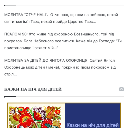
МОЛИТВА “ОТЧЕ НАШ”: Отче наш, що єси на небесах, нехай
святиться ім’я Твоє, нехай прийде Царство Твоє…
ПСАЛОМ 90: Хто живе під охороною Всевишнього, той під
покровом Бога Небесного оселиться. Каже він до Господа: “Ти
пристановище і захист мій…”
МОЛИТВА ЗА ДІТЕЙ ДО ЯНГОЛА ОХОРОНЦЯ: Святий Янгол
Охоронець моїх дітей (імена), покрий їх Твоїм покровом від
стріл…
КАЗКИ НА НІЧ ДЛЯ ДІТЕЙ