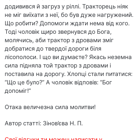
додивився й загруз у ріллі. Тракторець ніяк
не міг виїхати з неї, бо був дуже нагружений.
Що робити? Допомоги ждати нема від кого.
Тоді чоловік щиро звернувся до Бога,
молячись, аби трактор з дровами зміг
добратися до твердої дороги біля
лісополоси. І що ви думаєте? Якась неземна
сила підняла той трактор з дровами і
поставила на дорогу. Хлопці стали питатися:
“Що це було?” А чоловік відповів: “Бог
допоміг!”
Отака величезна сила молитви!
Автор статті: Зінов’єва Н. П.
Свої відгуки ти можеш написати у