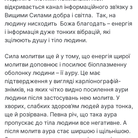
відкривається канал інформаційного зв’язку з
Вищими Силами добра і світла. Так, на
людину нисходить Божа благодать – енергія
і інформація дуже тонких вібрацій, які
зцілюють душу і тіло людини.
Сила молитви ще й у тому, що енергія щирої
молитви доповнює і посилює біоплазменну
оболонку людини – її ауру. Це має
підтвердження у вигляді карліонографій-
знімків, на яких чітко видно посилення аури
людини після застосувань нею молитв. У
хворих, слабких здоров’ям людей аура тонка,
ще й розірвана. Певна річ, що така аура
пропускає до тіла людини все негативне. А
після молитв аура стає ширшою і щільнішою.