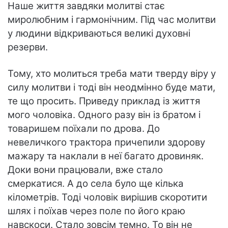
Наше життя завдяки молитві стає
миролюбним і гармонічним. Під час молитви
у людини відкриваються великі духовні
резерви.
Тому, хто молиться треба мати тверду віру у
силу молитви і тоді він неодмінно буде мати,
те що просить. Приведу приклад із життя
мого чоловіка. Одного разу він із братом і
товаришем поїхали по дрова. До
невеличкого трактора причепили здорову
мажару та наклали в неї багато дровиняк.
Доки вони працювали, вже стало
смеркатися. А до села було ще кілька
кілометрів. Тоді чоловік вирішив скоротити
шлях і поїхав через поле по його краю
навскоси. Стало зовсім темно. То він не