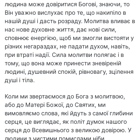
людина може довіритися Богові, знаючи, то
Він уважно вислухає про те, що накипіло в
нашій душі і дасть розраду. Молитва вливає в
нас нове духовне життя, дає нові сили,
сповнює енергією, щоб ми змогли вистояти у
різних негараздах, не падати духом, навіть,
при втраті надії. Сила молитви полягає і в
тому, що вона може принести зневіреній
людині, душевний спокій, рівновагу, зцілення
душі і тіла.
Коли ми звертаємося до Бога з молитвою,
або до Матері Божої, до Святих, ми
вимовляємо слова, які йдуть з самої глибини
серця, це виглядає, як політ думок нашого
серця до Всевишнього з великою довірою. У
людини з чистими помислами ніби