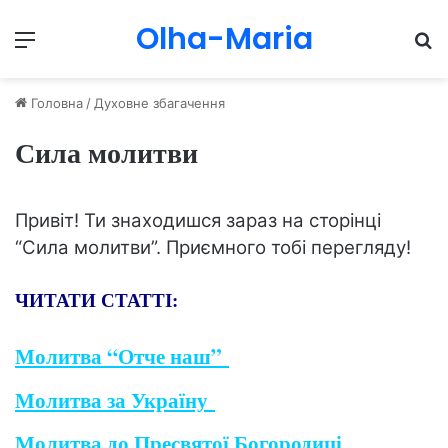
Olha-Maria
Menu
П
Головна
/
Духовне збагачення
Сила молитви
Привіт! Ти знаходишся зараз на сторінці
“Сила молитви”. Приємного тобі перегляду!
ЧИТАТИ СТАТТІ:
Молитва “Отче наш”
Молитва за Україну
Молитва до Пресвятої Богородиці