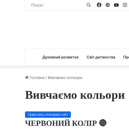
Facebook
Pinterest
You
Пошук
Духовний розвиток
Світ дитинства
Пр
Головна
/
Вивчаємо кольори
Вивчаємо кольори
Граючись пізнаємо світ
ЧЕРВОНИЙ КОЛІР 🔴