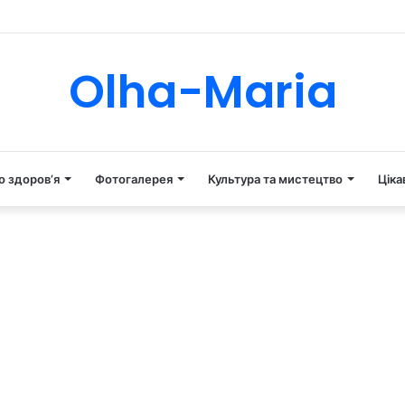
Tube
Instagram
Olha-Maria
о здоров’я
Фотогалерея
Культура та мистецтво
Ціка