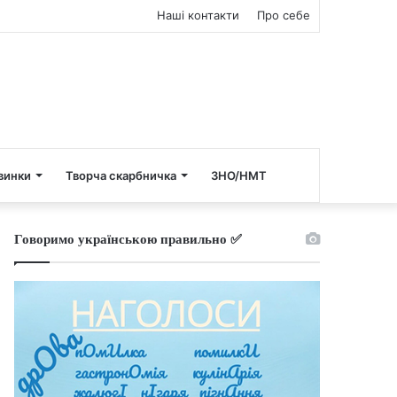
Наші контакти
Про себе
винки
Творча скарбничка
ЗНО/НМТ
Говоримо українською правильно ✅