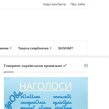
Наші контакти
Про себе
винки
Творча скарбничка
ЗНО/НМТ
Говоримо українською правильно ✅