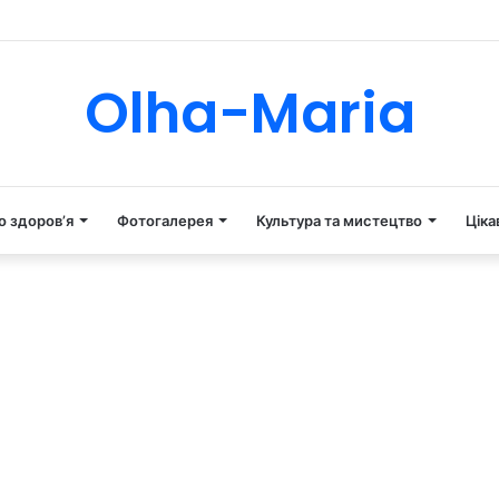
Tube
Instagram
Olha-Maria
о здоров’я
Фотогалерея
Культура та мистецтво
Ціка