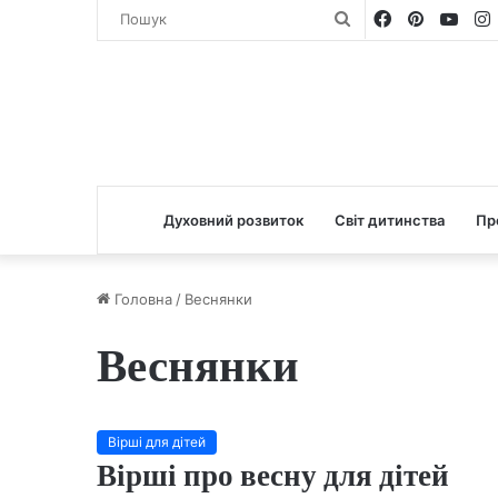
Facebook
Pinterest
You
Пошук
Духовний розвиток
Світ дитинства
Пр
Головна
/
Веснянки
Веснянки
Вірші для дітей
Вірші про весну для дітей