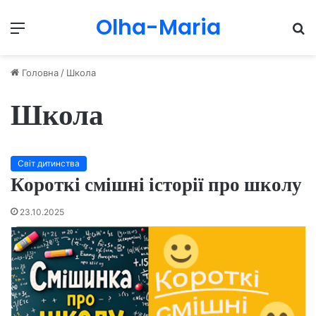
Olha-Maria
Menu
П
Головна
/
Школа
Школа
Світ дитинства
Короткі смішні історії про школу
23.10.2025