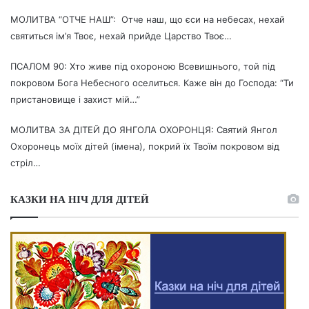
МОЛИТВА “ОТЧЕ НАШ”: Отче наш, що єси на небесах, нехай
святиться ім’я Твоє, нехай прийде Царство Твоє…
ПСАЛОМ 90: Хто живе під охороною Всевишнього, той під
покровом Бога Небесного оселиться. Каже він до Господа: “Ти
пристановище і захист мій…”
МОЛИТВА ЗА ДІТЕЙ ДО ЯНГОЛА ОХОРОНЦЯ: Святий Янгол
Охоронець моїх дітей (імена), покрий їх Твоїм покровом від
стріл…
КАЗКИ НА НІЧ ДЛЯ ДІТЕЙ