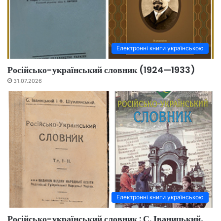
Електронні книги українською
Російсько-український словник (1924—1933)
31.07.2026
Електронні книги українською
Російсько-український словник : С. Іваницький,