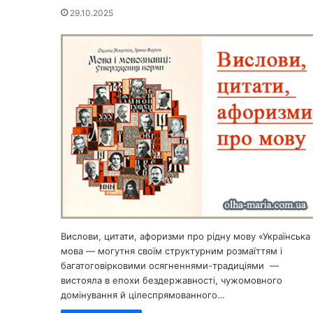
29.10.2025
Вислови, цитати, афоризми про рідну мову «Українська
мова — могутня своїм структурним розмаїттям і
багатоговірковими осягненнями-традиціями —
вистояла в епохи бездержавності, чужомовного
домінування й цілеспрямованного…