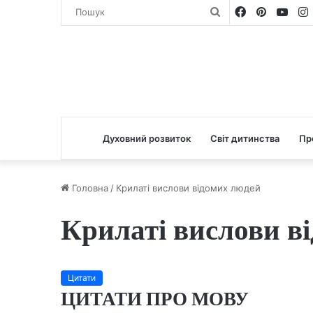
Facebook
Pinterest
You
Пошук
Духовний розвиток
Світ дитинства
Пр
Головна
/
Крилаті вислови відомих людей
Крилаті вислови в
Цитати
ЦИТАТИ ПРО МОВУ