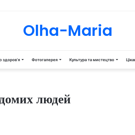
Tube
Instagram
Olha-Maria
о здоров’я
Фотогалерея
Культура та мистецтво
Ціка
ідомих людей