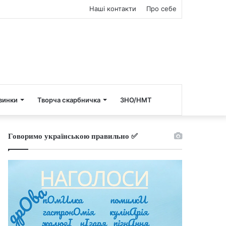
Наші контакти
Про себе
винки
Творча скарбничка
ЗНО/НМТ
Говоримо українською правильно ✅