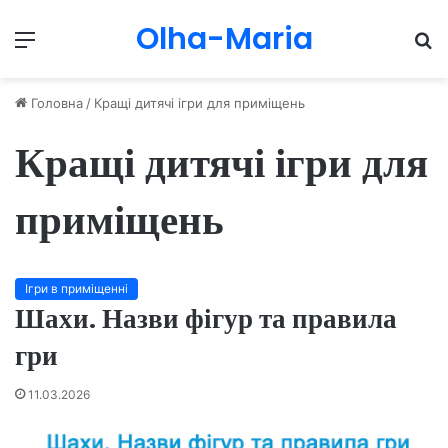
Olha-Maria
Menu
П
Головна
/
Кращі дитячі ігри для приміщень
Кращі дитячі ігри для
приміщень
Ігри в приміщенні
Шахи. Назви фігур та правила
гри
11.03.2026