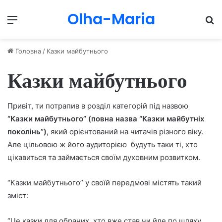
Olha-Maria
Menu
П
Головна
/
Казки майбутнього
Казки майбутнього
Привіт, ти потрапив в розділ категорій під назвою
“Казки майбутнього” (повна назва “Казки майбутніх
поколінь”)
, який орієнтований на читачів різного віку.
Але цільовою ж його аудиторією будуть таки ті, хто
цікавиться та займається своїм духовним розвитком.
“Казки майбутнього” у своїй передмові містять такий
зміст:
“Це казки для обраних, хто вже став чи йде по шляху